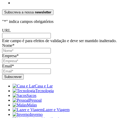
Subscreva a nossa
newsletter
"
*
" indica campos obrigatórios
URL
Este campo é para efeitos de validação e deve ser mantido inalterado.
Nome
*
Empresa
*
Email
*
Casa e Lar
Tecnologia
Sacos
Pessoal
Malas
Lazer e Viagem
Inverno