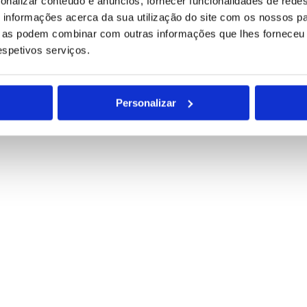
onalizar conteúdo e anúncios, fornecer funcionalidades de redes
informações acerca da sua utilização do site com os nossos pa
ue as podem combinar com outras informações que lhes forneceu 
respetivos serviços.
para tratamento deste contacto, única e exclusivamente por parte da B
Personalizar