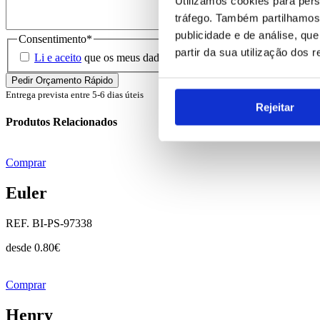
Utilizamos cookies para pers
tráfego. Também partilhamos 
publicidade e de análise, q
Consentimento
*
partir da sua utilização dos 
Li e aceito
que os meus dados sejam guardados em base de dados 
Entrega prevista entre 5-6 dias úteis
Rejeitar
Produtos Relacionados
Comprar
Euler
REF. BI-PS-97338
desde
0.80
€
Comprar
Henry