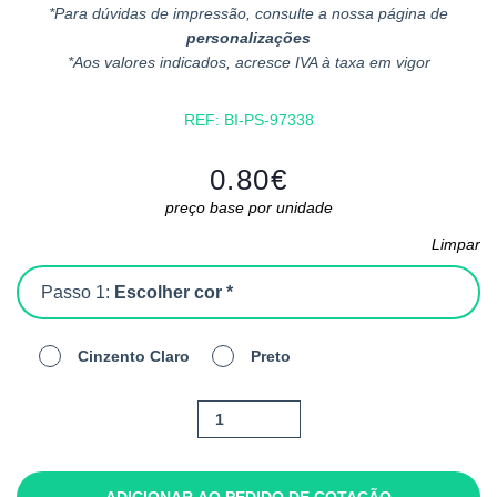
*Para dúvidas de impressão, consulte a nossa página de
personalizações
*Aos valores indicados, acresce IVA à taxa em vigor
REF:
BI-PS-97338
0.80
€
preço base por unidade
Limpar
Passo 1:
Escolher cor *
Cinzento Claro
Preto
Quantidade
de
Euler
ADICIONAR AO PEDIDO DE COTAÇÃO