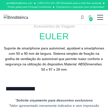
geral@brindiberica.com
(+351) 212 101 138 (Chamada para a rede fixa nacional)
Portes grátis para Portugal Continental
Orçamentos e maquetes sem compromisso
0
Acessórios de Viagem
EULER
Suporte de smartphone para automóvel, ajustável a smartphones
com 50 a 90 mm de largura. Sistema simples de fixação na
grelha de ventilação do automóvel que permite maior conforto e
segurança na utilização do dispositivo.Material: ABSDimensões:
50 x 97 x 28 mm
*
Solicite orçamento para descontos exclusivos
*Valor apresentado meramente indicativo e sem impressão