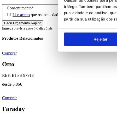
Utilizamos cookies para pers
tráfego. Também partilhamos 
Consentimento
*
publicidade e de análise, q
Li e aceito
que os meus dados sejam guardados em base de dados 
partir da sua utilização dos 
Entrega prevista entre 5-6 dias úteis
Produtos Relacionados
Rejeitar
Comprar
Otto
REF. BI-PS-97913
desde
5.86
€
Comprar
Faraday