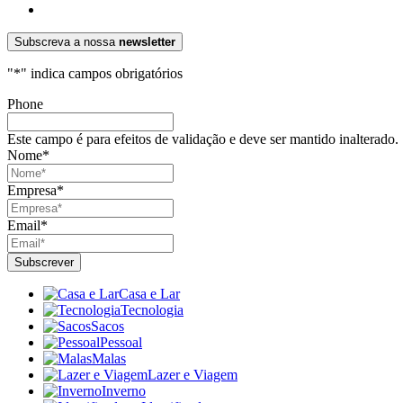
Subscreva a nossa
newsletter
"
*
" indica campos obrigatórios
Phone
Este campo é para efeitos de validação e deve ser mantido inalterado.
Nome
*
Empresa
*
Email
*
Casa e Lar
Tecnologia
Sacos
Pessoal
Malas
Lazer e Viagem
Inverno