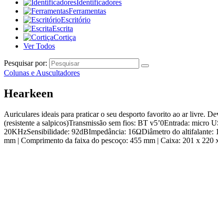
Identificadores
Ferramentas
Escritório
Escrita
Cortiça
Ver Todos
Pesquisar por:
Colunas e Auscultadores
Hearkeen
Auriculares ideais para praticar o seu desporto favorito ao ar livre. 
(resistente a salpicos)Transmissão sem fios: BT v5’0Entrada: mic
20KHzSensibilidade: 92dBImpedância: 16ΩDiâmetro do altifalante: 
mm | Comprimento da faixa do pescoço: 455 mm | Caixa: 201 x 220