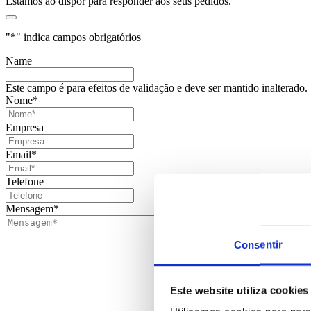
Estamos ao dispor para responder aos seus pedidos.
"
*
" indica campos obrigatórios
Name
Este campo é para efeitos de validação e deve ser mantido inalterado.
Nome
*
Empresa
Email
*
Telefone
Mensagem
*
Consentir
Este website utiliza cookies