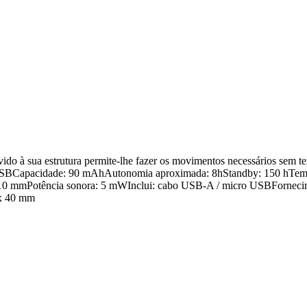
Devido à sua estrutura permite-lhe fazer os movimentos necessários sem 
ro USBCapacidade: 90 mAhAutonomia aproximada: 8hStandby: 150 hTemp
10 mmPotência sonora: 5 mWInclui: cabo USB-A / micro USBFornecimen
 x 40 mm