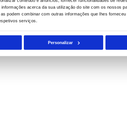
onalizar conteúdo e anúncios, fornecer funcionalidades de redes
informações acerca da sua utilização do site com os nossos pa
ue as podem combinar com outras informações que lhes forneceu 
para tratamento deste contacto, única e exclusivamente por parte da B
respetivos serviços.
Personalizar