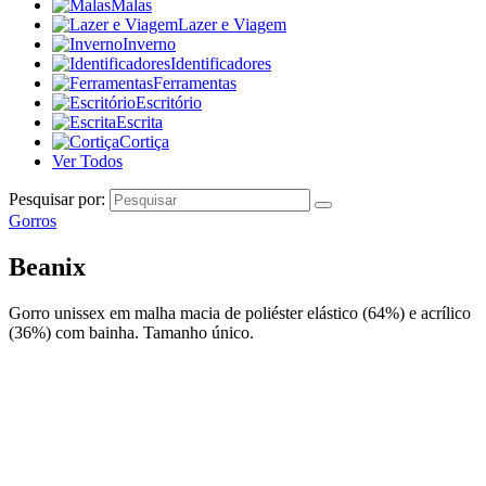
Malas
Lazer e Viagem
Inverno
Identificadores
Ferramentas
Escritório
Escrita
Cortiça
Ver Todos
Pesquisar por:
Gorros
Beanix
Gorro unissex em malha macia de poliéster elástico (64%) e acrílico
(36%) com bainha. Tamanho único.