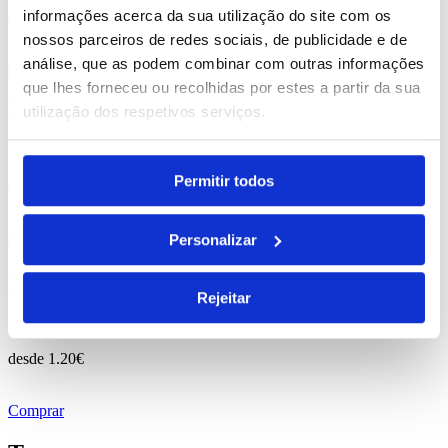
informações acerca da sua utilização do site com os
desde
1.08
€
nossos parceiros de redes sociais, de publicidade e de
análise, que as podem combinar com outras informações
Comprar
que lhes forneceu ou recolhidas por estes a partir da sua
Diane
utilização dos respetivos serviços.
REF. BI-PS-99449
Permitir todos
desde
0.02
€
Personalizar
Comprar
Edward
Rejeitar
REF. BI-PS-99423
desde
1.20
€
Comprar