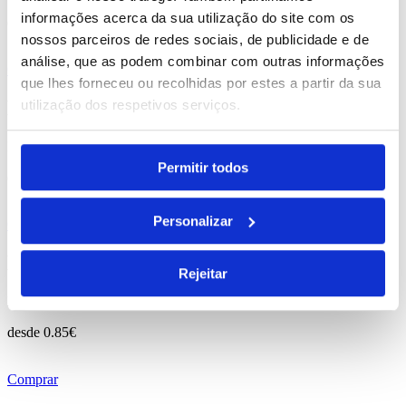
informações acerca da sua utilização do site com os
desde
0.25
€
nossos parceiros de redes sociais, de publicidade e de
análise, que as podem combinar com outras informações
Comprar
que lhes forneceu ou recolhidas por estes a partir da sua
Emil
utilização dos respetivos serviços.
REF. BI-PS-98111
Permitir todos
desde
1.00
€
Personalizar
Comprar
Manolo
Rejeitar
REF. BI-PS-99427
desde
0.85
€
Comprar