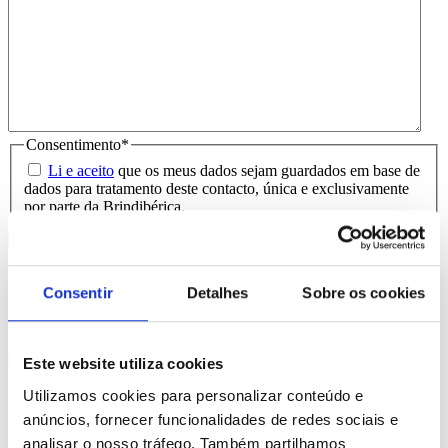
Consentimento
*
Li e aceito
que os meus dados sejam guardados em base de
dados para tratamento deste contacto, única e exclusivamente
por parte da Brindibérica.
Entrega prevista entre 5-6 dias úteis
Consentir
Detalhes
Sobre os cookies
Produtos Relacionados
Comprar
Este website utiliza cookies
Findo
Utilizamos cookies para personalizar conteúdo e
anúncios, fornecer funcionalidades de redes sociais e
REF. BI-PS-98124
analisar o nosso tráfego. Também partilhamos