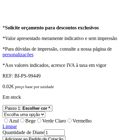
*
Solicite orçamento para descontos exclusivos
*Valor apresentado meramente indicativo e sem impressão
*Para dúvidas de impressão, consulte a nossa página de
personalizações
*Aos valores indicados, acresce IVA à taxa em vigor
REF:
BI-PS-99449
0.02
€
preço base por unidade
Em stock
Passo 1:
Escolher cor *
Azul
Bege
Verde Claro
Vermelho
Limpar
Quantidade de Diane
Adicionar ao Pedido de Cotação