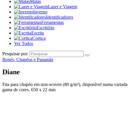
Malas
Lazer e Viagem
Inverno
Identificadores
Ferramentas
Escritório
Escrita
Cortiça
Ver Todos
Pesquisar por:
Bonés, Chapéus e Panamás
Diane
Fita para chapéu em non-woven (80 g/m²), disponível numa variada
gama de cores. 650 x 22 mm