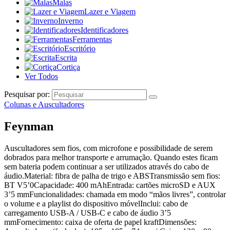
Malas
Lazer e Viagem
Inverno
Identificadores
Ferramentas
Escritório
Escrita
Cortiça
Ver Todos
Pesquisar por:
Colunas e Auscultadores
Feynman
Auscultadores sem fios, com microfone e possibilidade de serem
dobrados para melhor transporte e arrumação. Quando estes ficam
sem bateria podem continuar a ser utilizados através do cabo de
áudio.Material: fibra de palha de trigo e ABSTransmissão sem fios:
BT V5’0Capacidade: 400 mAhEntrada: cartões microSD e AUX
3’5 mmFuncionalidades: chamada em modo “mãos livres”, controlar
o volume e a playlist do dispositivo móvelInclui: cabo de
carregamento USB-A / USB-C e cabo de áudio 3’5
mmFornecimento: caixa de oferta de papel kraftDimensões: