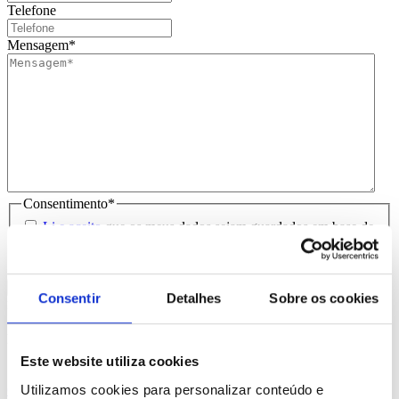
Telefone
Mensagem
*
Consentimento
*
Li e aceito
que os meus dados sejam guardados em base de
dados para tratamento deste contacto, única e exclusivamente
por parte da Brindibérica.
Consentir
Detalhes
Sobre os cookies
Entrega prevista entre 5-6 dias úteis
Produtos Relacionados
Este website utiliza cookies
Utilizamos cookies para personalizar conteúdo e
Comprar