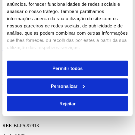
anúncios, fornecer funcionalidades de redes sociais e
Blackwell
analisar o nosso tráfego. Também partilhamos
informações acerca da sua utilização do site com os
REF. BI-PS-97304
nossos parceiros de redes sociais, de publicidade e de
desde
5.06
€
análise, que as podem combinar com outras informações
que lhes forneceu ou recolhidas por estes a partir da sua
utilização dos respetivos serviços.
Comprar
Gante
Permitir todos
REF. BI-PS-97395
desde
11.14
€
Personalizar
Comprar
Rejeitar
Otto
REF. BI-PS-97913