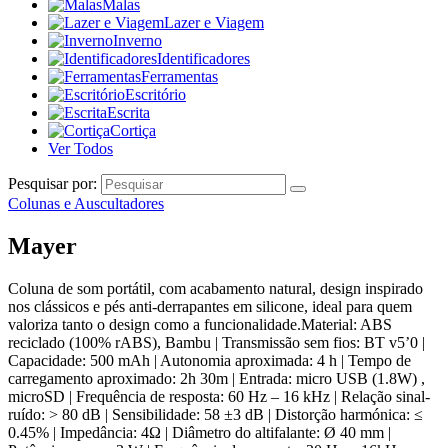
Malas
Lazer e Viagem
Inverno
Identificadores
Ferramentas
Escritório
Escrita
Cortiça
Ver Todos
Pesquisar por:
Colunas e Auscultadores
Mayer
Coluna de som portátil, com acabamento natural, design inspirado
nos clássicos e pés anti-derrapantes em silicone, ideal para quem
valoriza tanto o design como a funcionalidade.Material: ABS
reciclado (100% rABS), Bambu | Transmissão sem fios: BT v5’0 |
Capacidade: 500 mAh | Autonomia aproximada: 4 h | Tempo de
carregamento aproximado: 2h 30m | Entrada: micro USB (1.8W) ,
microSD | Frequência de resposta: 60 Hz – 16 kHz | Relação sinal-
ruído: > 80 dB | Sensibilidade: 58 ±3 dB | Distorção harmónica: ≤
0.45% | Impedância: 4Ω | Diâmetro do altifalante: Ø 40 mm |