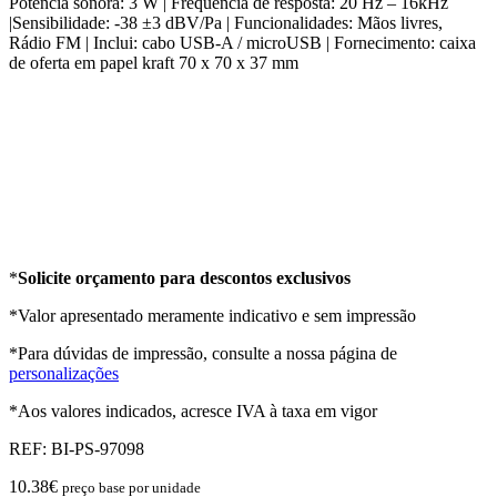
Potência sonora: 3 W | Frequência de resposta: 20 Hz – 16kHz
|Sensibilidade: -38 ±3 dBV/Pa | Funcionalidades: Mãos livres,
Rádio FM | Inclui: cabo USB-A / microUSB | Fornecimento: caixa
de oferta em papel kraft 70 x 70 x 37 mm
*
Solicite orçamento para descontos exclusivos
*Valor apresentado meramente indicativo e sem impressão
*Para dúvidas de impressão, consulte a nossa página de
personalizações
*Aos valores indicados, acresce IVA à taxa em vigor
REF:
BI-PS-97098
10.38
€
preço base por unidade