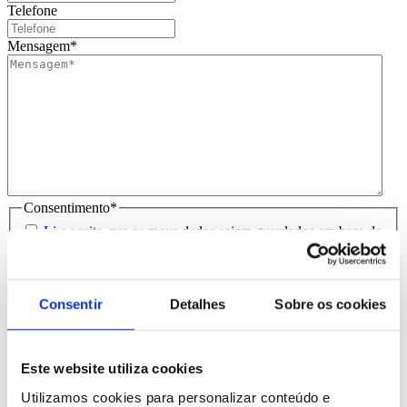
Telefone
Mensagem
*
Consentimento
*
Li e aceito
que os meus dados sejam guardados em base de
dados para tratamento deste contacto, única e exclusivamente
por parte da Brindibérica.
Consentir
Detalhes
Sobre os cookies
Entrega prevista entre 5-6 dias úteis
Produtos Relacionados
Este website utiliza cookies
Utilizamos cookies para personalizar conteúdo e
Comprar