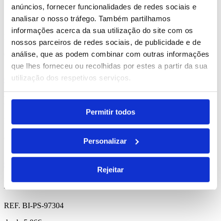
anúncios, fornecer funcionalidades de redes sociais e
Claudius 8gb
analisar o nosso tráfego. Também partilhamos
informações acerca da sua utilização do site com os
REF. BI-PS-97549
nossos parceiros de redes sociais, de publicidade e de
desde
6.64
€
análise, que as podem combinar com outras informações
que lhes forneceu ou recolhidas por estes a partir da sua
utilização dos respetivos serviços.
Comprar
Kandel
Permitir todos
REF. BI-PS-97912
desde
15.14
€
Personalizar
Comprar
Rejeitar
Blackwell
REF. BI-PS-97304