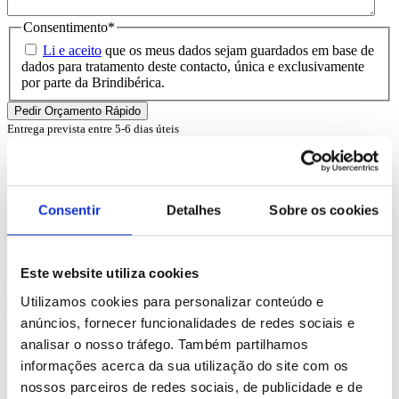
Consentimento
*
Li e aceito
que os meus dados sejam guardados em base de
dados para tratamento deste contacto, única e exclusivamente
por parte da Brindibérica.
Entrega prevista entre 5-6 dias úteis
Produtos Relacionados
Consentir
Detalhes
Sobre os cookies
Comprar
Sawgrass
Este website utiliza cookies
REF. BI-PS-92850
Utilizamos cookies para personalizar conteúdo e
desde
0.99
€
anúncios, fornecer funcionalidades de redes sociais e
analisar o nosso tráfego. Também partilhamos
informações acerca da sua utilização do site com os
Comprar
nossos parceiros de redes sociais, de publicidade e de