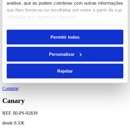
Roterdam
análise, que as podem combinar com outras informações
que lhes forneceu ou recolhidas por estes a partir da sua
REF. BI-PS-92845
utilização dos respetivos serviços.
desde
0.23
€
Permitir todos
Comprar
Bondi
Personalizar
REF. BI-PS-92821
Rejeitar
desde
0.75
€
Comprar
Canary
REF. BI-PS-92839
desde
0.33
€