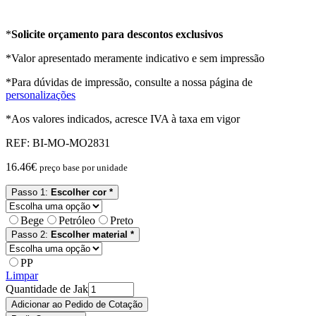
*
Solicite orçamento para descontos exclusivos
*Valor apresentado meramente indicativo e sem impressão
*Para dúvidas de impressão, consulte a nossa página de
personalizações
*Aos valores indicados, acresce IVA à taxa em vigor
REF:
BI-MO-MO2831
16.46
€
preço base por unidade
Passo 1:
Escolher cor *
Bege
Petróleo
Preto
Passo 2:
Escolher material *
PP
Limpar
Quantidade de Jak
Adicionar ao Pedido de Cotação