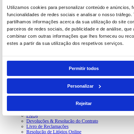
Utilizamos cookies para personalizar conteúdo e anúncios, f
REF. BI-PS-94601
funcionalidades de redes sociais e analisar o nosso tráfego
partilhamos informações acerca da sua utilização do site c
desde
1.69
€
parceiros de redes sociais, de publicidade e de análise, qu
Precisa de um orçamento personalizado?
combinar com outras informações que lhes forneceu ou reco
estes a partir da sua utilização dos respetivos serviços.
Estamos ao dispor para responder aos seus pedidos.
Orçamento
Gostaria de receber a nossa newsletter?
Permitir todos
Preencha o formulário e receba todas as nossas novidades.
Personalizar
Subscrever
Rejeitar
Ajuda
Personalizações
FAQs
Devoluções & Resolução do Contrato
Livro de Reclamações
Resolução de Litígios Online