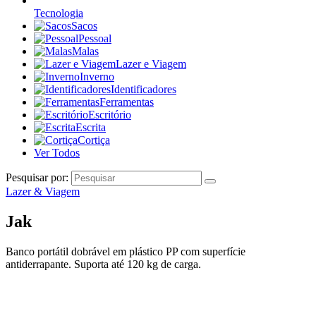
Tecnologia
Sacos
Pessoal
Malas
Lazer e Viagem
Inverno
Identificadores
Ferramentas
Escritório
Escrita
Cortiça
Ver Todos
Pesquisar por:
Lazer & Viagem
Jak
Banco portátil dobrável em plástico PP com superfície
antiderrapante. Suporta até 120 kg de carga.