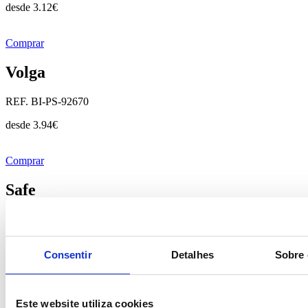
desde
3.12
€
Comprar
Volga
REF. BI-PS-92670
desde
3.94
€
Comprar
Safe
REF. BI-PS-94680
desde
7.58
€
Consentir
Detalhes
Sobre 
Comprar
Este website utiliza cookies
Landscape S