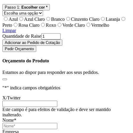
Passo 1:
Escolher cor *
Azul
Azul Claro
Branco
Cinzento Claro
Laranja
Preto
Rosa Claro
Roxo
Verde Claro
Vermelho
Limpar
Quantidade de Raise
Adicionar ao Pedido de Cotação
Pedir Orçamento
Orçamento do Produto
Estamos ao dispor para responder aos seus pedidos.
"
*
" indica campos obrigatórios
X/Twitter
Este campo é para efeitos de validação e deve ser mantido
inalterado.
Nome
*
Empresa