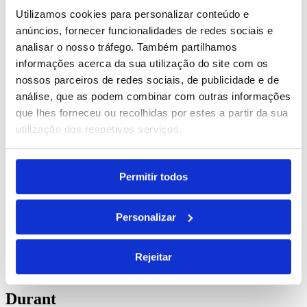
Utilizamos cookies para personalizar conteúdo e
anúncios, fornecer funcionalidades de redes sociais e
Comprar
analisar o nosso tráfego. Também partilhamos
Busan
informações acerca da sua utilização do site com os
nossos parceiros de redes sociais, de publicidade e de
REF. BI-PS-92567
análise, que as podem combinar com outras informações
que lhes forneceu ou recolhidas por estes a partir da sua
desde
8.98
€
utilização dos respetivos serviços.
Comprar
Permitir todos
Naturel
REF. BI-PS-94683
Personalizar
desde
9.47
€
Rejeitar
Comprar
Durant