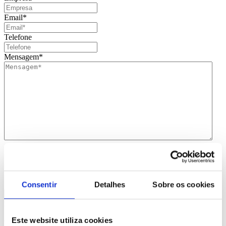
Email
*
Telefone
Mensagem
*
Consentimento
*
Li e aceito
que os meus dados sejam guardados em base de
dados para tratamento deste contacto, única e exclusivamente
por parte da Brindibérica.
Consentir
Detalhes
Sobre os cookies
Entrega prevista entre 5-6 dias úteis
Este website utiliza cookies
Produtos Relacionados