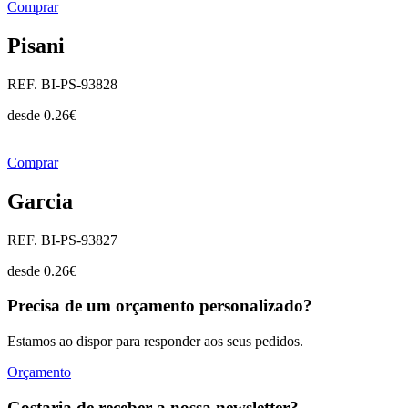
Comprar
Pisani
REF. BI-PS-93828
desde
0.26
€
Comprar
Garcia
REF. BI-PS-93827
desde
0.26
€
Precisa de um orçamento personalizado?
Estamos ao dispor para responder aos seus pedidos.
Orçamento
Gostaria de receber a nossa newsletter?