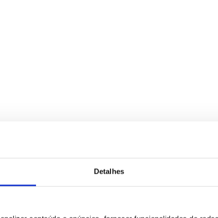
Detalhes
para tratamento deste contacto, única e exclusivamente por parte da B