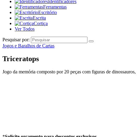
Identificadores
Ferramentas
Escritório
Escrita
Cortiça
Ver Todos
Pesquisar por:
Jogos e Baralhos de Cartas
Triceratops
Jogo da memória composto por 20 peças com figuras de dinossauros, le
*
Solicite orçamento para descontos exclusivos