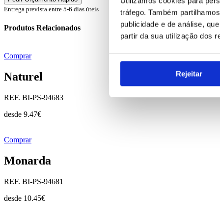
Utilizamos cookies para pers
Entrega prevista entre 5-6 dias úteis
tráfego. Também partilhamos 
publicidade e de análise, q
Produtos Relacionados
partir da sua utilização dos 
Comprar
Rejeitar
Naturel
REF. BI-PS-94683
desde
9.47
€
Comprar
Monarda
REF. BI-PS-94681
desde
10.45
€