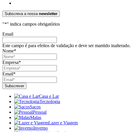
Subscreva a nossa
newsletter
"
*
" indica campos obrigatórios
Email
Este campo é para efeitos de validação e deve ser mantido inalterado.
Nome
*
Empresa
*
Email
*
Casa e Lar
Tecnologia
Sacos
Pessoal
Malas
Lazer e Viagem
Inverno