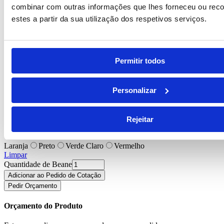
*Valor apresentado meramente indicativo e sem impressão
combinar com outras informações que lhes forneceu ou reco
estes a partir da sua utilização dos respetivos serviços.
*Para dúvidas de impressão, consulte a nossa página de
personalizações
*Aos valores indicados, acresce IVA à taxa em vigor
Permitir todos
REF:
BI-PS-94063
3.11
€
preço base por unidade
Personalizar
Em stock
Passo 1:
Escolher cor *
Rejeitar
Azul Royal
Branco
Cromado Satinado
Gun Metal
Laranja
Preto
Verde Claro
Vermelho
Limpar
Quantidade de Beane
Adicionar ao Pedido de Cotação
Pedir Orçamento
Orçamento do Produto