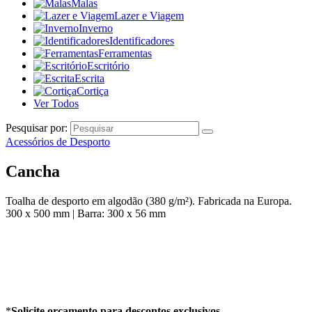
Malas
Lazer e Viagem
Inverno
Identificadores
Ferramentas
Escritório
Escrita
Cortiça
Ver Todos
Pesquisar por:
Acessórios de Desporto
Cancha
Toalha de desporto em algodão (380 g/m²). Fabricada na Europa.
300 x 500 mm | Barra: 300 x 56 mm
*
Solicite orçamento para descontos exclusivos