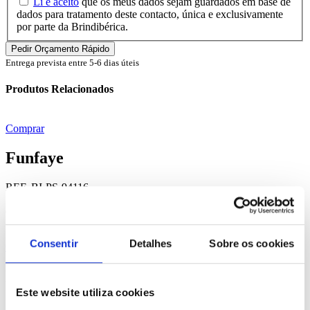
Li e aceito
que os meus dados sejam guardados em base de
dados para tratamento deste contacto, única e exclusivamente
por parte da Brindibérica.
Entrega prevista entre 5-6 dias úteis
Produtos Relacionados
Comprar
Funfaye
REF. BI-PS-94116
desde
0.48
€
Consentir
Detalhes
Sobre os cookies
Comprar
Naturel
Este website utiliza cookies
REF. BI-PS-94683