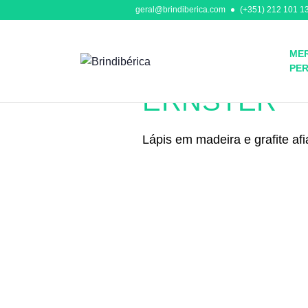
geral@brindiberica.com
(+351) 212 101 13
MER
PE
Escrita
ERNSTER
Lápis em madeira e grafite a