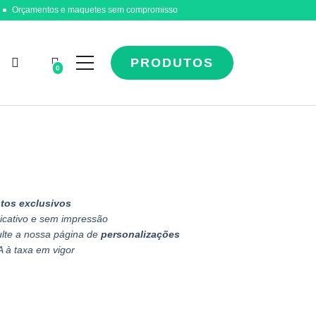
Orçamentos e maquetes sem compromisso
PRODUTOS
0
tos exclusivos
icativo e sem impressão
ulte a nossa página de
personalizações
A à taxa em vigor