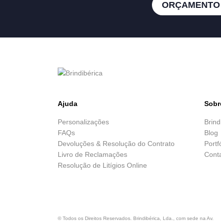
ORÇAMENTO
Ajuda
Sobr
Personalizações
Brind
FAQs
Blog
Devoluções & Resolução do Contrato
Portf
Livro de Reclamações
Cont
Resolução de Litígios Online
© Todos os Direitos Reservados. Brindibérica, Lda., com sede na Av.