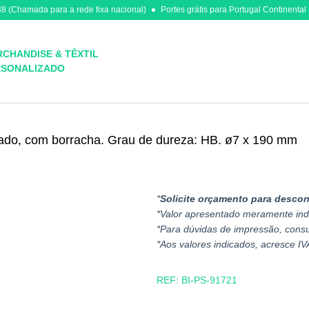
8 (Chamada para a rede fixa nacional)
Portes grátis para Portugal Continental
CHANDISE & TÊXTIL
RSONALIZADO
fiado, com borracha. Grau de dureza: HB. ø7 x 190 mm
*
Solicite orçamento para descon
*Valor apresentado meramente ind
*Para dúvidas de impressão, cons
*Aos valores indicados, acresce IV
REF:
BI-PS-91721