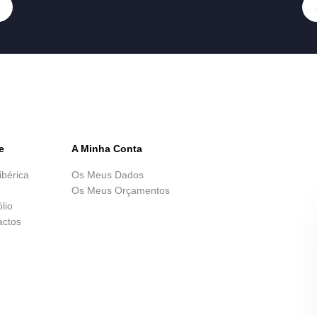
e
A Minha Conta
ibérica
Os Meus Dados
Os Meus Orçamentos
ólio
actos