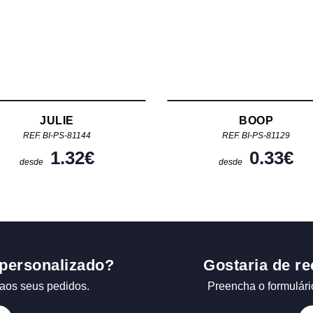
JULIE
BOOP
REF. BI-PS-81144
REF. BI-PS-81129
1.32
€
0.33
€
desde
desde
personalizado?
Gostaria de re
aos seus pedidos.
Preencha o formulári