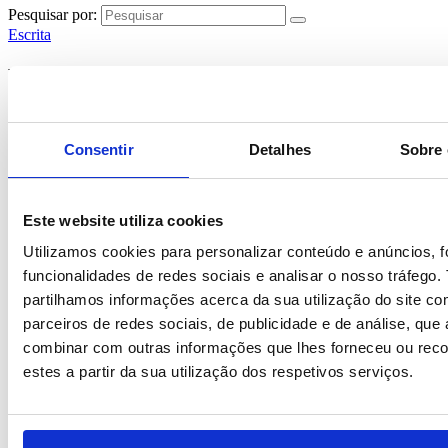
Pesquisar por:
Escrita
Kiwu Chrome
Esferográfica em ABS com acabamento brilhante e topo com
acabamento cromado. Disponível numa variada gama de cores.
Consentir
Detalhes
Sobre 
Inclui recarga X20 em tinta azul. ø11 x 139 mm
Este website utiliza cookies
Utilizamos cookies para personalizar conteúdo e anúncios, f
*
Solicite orçamento para descontos exclusivos
funcionalidades de redes sociais e analisar o nosso tráfego
*Valor apresentado meramente indicativo e sem impressão
partilhamos informações acerca da sua utilização do site c
parceiros de redes sociais, de publicidade e de análise, qu
*Para dúvidas de impressão, consulte a nossa página de
personalizações
combinar com outras informações que lhes forneceu ou reco
estes a partir da sua utilização dos respetivos serviços.
*Aos valores indicados, acresce IVA à taxa em vigor
REF:
BI-PS-81008
0.27
€