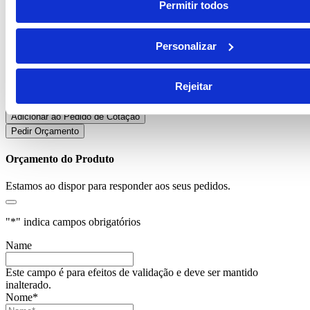
preço base por unidade
Permitir todos
Em stock
Personalizar
Passo 1:
Escolher cor *
Azul
Azul Claro
Branco
Laranja
Verde
Rejeitar
Limpar
Quantidade de Kiwu Chrome
Adicionar ao Pedido de Cotação
Pedir Orçamento
Orçamento do Produto
Estamos ao dispor para responder aos seus pedidos.
"
*
" indica campos obrigatórios
Name
Este campo é para efeitos de validação e deve ser mantido
inalterado.
Nome
*