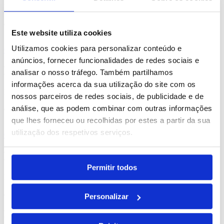
REF. BI-MO-MO2909-03
desde
3.58
€
Este website utiliza cookies
Utilizamos cookies para personalizar conteúdo e
Comprar
anúncios, fornecer funcionalidades de redes sociais e
Mejure
analisar o nosso tráfego. Também partilhamos
informações acerca da sua utilização do site com os
REF. BI-MO-MO2480-14
nossos parceiros de redes sociais, de publicidade e de
análise, que as podem combinar com outras informações
desde
2.76
€
que lhes forneceu ou recolhidas por estes a partir da sua
utilização dos respetivos serviços.
Comprar
Mia
Permitir todos
REF. BI-MO-MO8238
desde
3.12
€
Personalizar
Precisa de um orçamento personalizado?