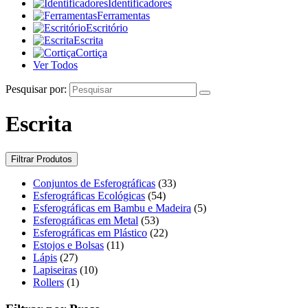
Identificadores
Ferramentas
Escritório
Escrita
Cortiça
Ver Todos
Pesquisar por:
Escrita
Filtrar Produtos
Conjuntos de Esferográficas
(33)
Esferográficas Ecológicas
(54)
Esferográficas em Bambu e Madeira
(5)
Esferográficas em Metal
(53)
Esferográficas em Plástico
(22)
Estojos e Bolsas
(11)
Lápis
(27)
Lapiseiras
(10)
Rollers
(1)