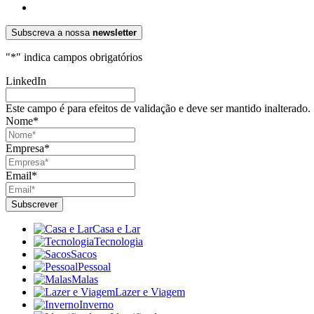
Subscreva a nossa
newsletter
"
*
" indica campos obrigatórios
LinkedIn
Este campo é para efeitos de validação e deve ser mantido inalterado.
Nome
*
Empresa
*
Email
*
Casa e Lar
Tecnologia
Sacos
Pessoal
Malas
Lazer e Viagem
Inverno