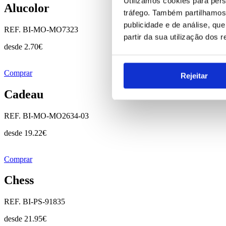
Utilizamos cookies para pers
Alucolor
tráfego. Também partilhamos 
publicidade e de análise, q
REF. BI-MO-MO7323
partir da sua utilização dos 
desde
2.70
€
Comprar
Rejeitar
Cadeau
REF. BI-MO-MO2634-03
desde
19.22
€
Comprar
Chess
REF. BI-PS-91835
desde
21.95
€