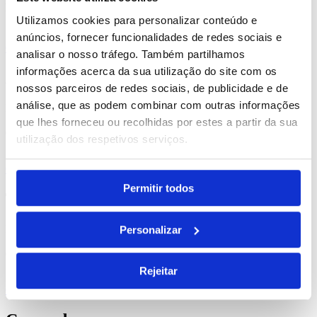
Produtos Relacionados
Utilizamos cookies para personalizar conteúdo e
anúncios, fornecer funcionalidades de redes sociais e
Comprar
analisar o nosso tráfego. Também partilhamos
informações acerca da sua utilização do site com os
Arnica
nossos parceiros de redes sociais, de publicidade e de
análise, que as podem combinar com outras informações
REF. BI-PS-93996
que lhes forneceu ou recolhidas por estes a partir da sua
desde
23.34
€
utilização dos respetivos serviços.
Comprar
Permitir todos
Tokev
REF. BI-PS-93870
Personalizar
desde
0.85
€
Rejeitar
Comprar