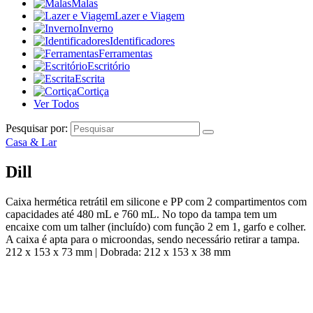
Malas
Lazer e Viagem
Inverno
Identificadores
Ferramentas
Escritório
Escrita
Cortiça
Ver Todos
Pesquisar por:
Casa & Lar
Dill
Caixa hermética retrátil em silicone e PP com 2 compartimentos com
capacidades até 480 mL e 760 mL. No topo da tampa tem um
encaixe com um talher (incluído) com função 2 em 1, garfo e colher.
A caixa é apta para o microondas, sendo necessário retirar a tampa.
212 x 153 x 73 mm | Dobrada: 212 x 153 x 38 mm