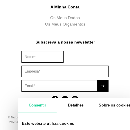
A Minha Conta
Os Meus Dados
Os Meus Orçamentos
Subscreva a nossa newsletter
Este campo é para efeitos de validação e deve ser mantido
Consentir
Detalhes
Sobre os cookie
© Todos os Direitos Reservados. Brindibérica, Lda., com sede na Av. Principal 8 – 1A,
2975-247 Quinta do Conde - Portugal, número de identificação fiscal 506 135 411,
Este website utiliza cookies
registada na C.R.C. de Sesimbra com o nº 2003/20020424.