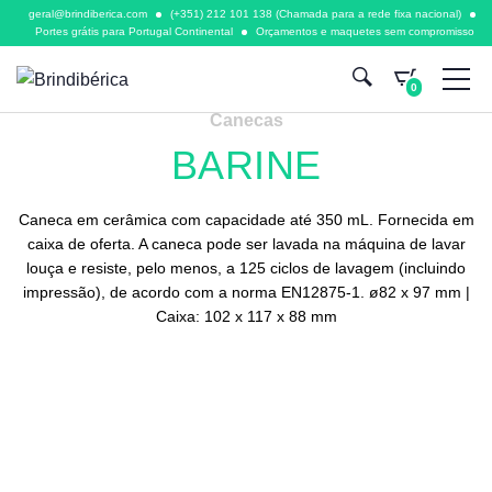
geral@brindiberica.com
(+351) 212 101 138 (Chamada para a rede fixa nacional)
Portes grátis para Portugal Continental
Orçamentos e maquetes sem compromisso
0
Canecas
BARINE
Caneca em cerâmica com capacidade até 350 mL. Fornecida em
caixa de oferta. A caneca pode ser lavada na máquina de lavar
louça e resiste, pelo menos, a 125 ciclos de lavagem (incluindo
impressão), de acordo com a norma EN12875-1. ø82 x 97 mm |
Caixa: 102 x 117 x 88 mm