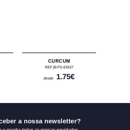
CURCUM
REF. BI-PS-93937
1.75
€
desde
ceber a nossa newsletter?
o e receba todas as nossas novidades.