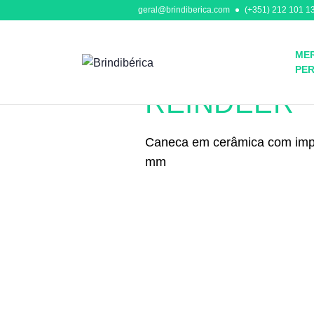
geral@brindiberica.com
(+351) 212 101 13
MER
PE
Canecas
REINDEER
Caneca em cerâmica com impre
mm