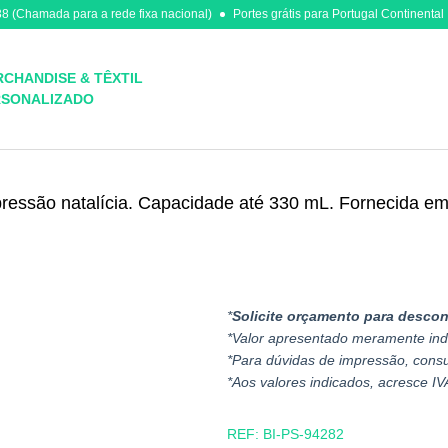
8 (Chamada para a rede fixa nacional)
Portes grátis para Portugal Continental
CHANDISE & TÊXTIL
RSONALIZADO
ssão natalícia. Capacidade até 330 mL. Fornecida em c
*
Solicite orçamento para descon
*Valor apresentado meramente ind
*Para dúvidas de impressão, cons
*Aos valores indicados, acresce IV
REF:
BI-PS-94282