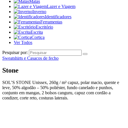
Malas
Lazer e Viagem
Inverno
Identificadores
Ferramentas
Escritório
Escrita
Cortiça
Ver Todos
Pesquisar por:
Sweatshirts e Casacos de fecho
Stone
SOL’S STONE Unissex, 260g / m² capuz, polar macio, quente e
leve, 50% algodão – 50% poliéster, fundo canelado e punhos,
conjunto em mangas, 2 bolsos canguru, capuz com cordão a
condizer, corte reto, costuras laterais.