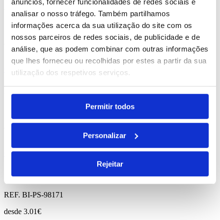
anúncios, fornecer funcionalidades de redes sociais e
Airline
analisar o nosso tráfego. Também partilhamos
informações acerca da sua utilização do site com os
REF. BI-PS-92132
nossos parceiros de redes sociais, de publicidade e de
desde
1.35
€
análise, que as podem combinar com outras informações
que lhes forneceu ou recolhidas por estes a partir da sua
Comprar
utilização dos respetivos serviços.
Fontaine
Permitir todos
REF. BI-PS-98196
desde
2.53
€
Personalizar
Comprar
Rejeitar
Seventh
REF. BI-PS-98171
desde
3.01
€