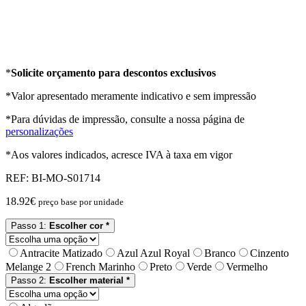
*
Solicite orçamento para descontos exclusivos
*Valor apresentado meramente indicativo e sem impressão
*Para dúvidas de impressão, consulte a nossa página de
personalizações
*Aos valores indicados, acresce IVA à taxa em vigor
REF:
BI-MO-S01714
18.92
€
preço base por unidade
Passo 1:
Escolher cor *
Antracite Matizado
Azul Azul Royal
Branco
Cinzento
Melange 2
French Marinho
Preto
Verde
Vermelho
Passo 2:
Escolher material *