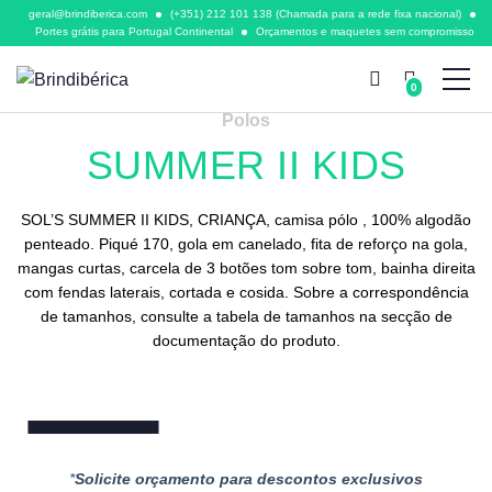
geral@brindiberica.com
(+351) 212 101 138 (Chamada para a rede fixa nacional)
Portes grátis para Portugal Continental
Orçamentos e maquetes sem compromisso
0
Polos
SUMMER II KIDS
SOL’S SUMMER II KIDS, CRIANÇA, camisa pólo , 100% algodão
penteado. Piqué 170, gola em canelado, fita de reforço na gola,
mangas curtas, carcela de 3 botões tom sobre tom, bainha direita
com fendas laterais, cortada e cosida. Sobre a correspondência
de tamanhos, consulte a tabela de tamanhos na secção de
documentação do produto.
*
Solicite orçamento para descontos exclusivos