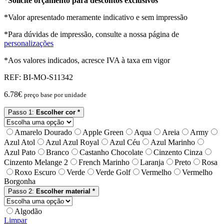
*
Solicite orçamento para descontos exclusivos
*Valor apresentado meramente indicativo e sem impressão
*Para dúvidas de impressão, consulte a nossa página de
personalizações
*Aos valores indicados, acresce IVA à taxa em vigor
REF:
BI-MO-S11342
6.78
€
preço base por unidade
Passo 1:
Escolher cor *
Amarelo Dourado
Apple Green
Aqua
Areia
Army
Azul Atol
Azul Azul Royal
Azul Céu
Azul Marinho
Azul Pato
Branco
Castanho Chocolate
Cinzento Cinza
Cinzento Melange 2
French Marinho
Laranja
Preto
Rosa
Roxo Escuro
Verde
Verde Golf
Vermelho
Vermelho
Borgonha
Passo 2:
Escolher material *
Algodão
Limpar