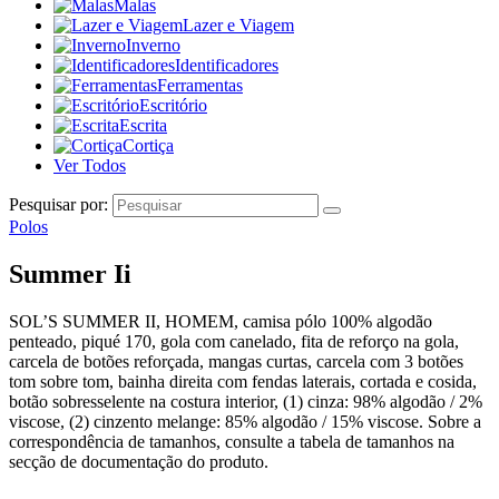
Malas
Lazer e Viagem
Inverno
Identificadores
Ferramentas
Escritório
Escrita
Cortiça
Ver Todos
Pesquisar por:
Polos
Summer Ii
SOL’S SUMMER II, HOMEM, camisa pólo 100% algodão
penteado, piqué 170, gola com canelado, fita de reforço na gola,
carcela de botões reforçada, mangas curtas, carcela com 3 botões
tom sobre tom, bainha direita com fendas laterais, cortada e cosida,
botão sobresselente na costura interior, (1) cinza: 98% algodão / 2%
viscose, (2) cinzento melange: 85% algodão / 15% viscose. Sobre a
correspondência de tamanhos, consulte a tabela de tamanhos na
secção de documentação do produto.