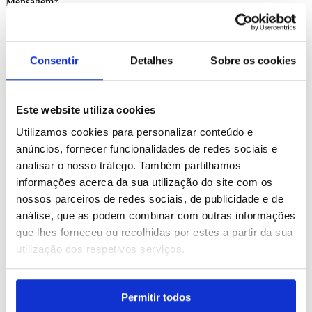
Mensagem
*
Consentir
Detalhes
Sobre os cookies
Este website utiliza cookies
Consentimento
*
Utilizamos cookies para personalizar conteúdo e
Li e aceito
que os meus dados sejam guardados em base de
anúncios, fornecer funcionalidades de redes sociais e
dados para tratamento deste contacto, única e exclusivamente
analisar o nosso tráfego. Também partilhamos
por parte da Brindibérica.
informações acerca da sua utilização do site com os
nossos parceiros de redes sociais, de publicidade e de
Entrega prevista entre 5-6 dias úteis
análise, que as podem combinar com outras informações
Produtos Relacionados
que lhes forneceu ou recolhidas por estes a partir da sua
utilização dos respetivos serviços.
Comprar
Permitir todos
Miuccia