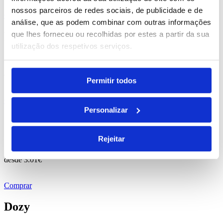
nossos parceiros de redes sociais, de publicidade e de
Comprar
análise, que as podem combinar com outras informações
que lhes forneceu ou recolhidas por estes a partir da sua
Findo
utilização dos respetivos serviços.
REF. BI-PS-98124
desde
0.25
€
Permitir todos
Comprar
Personalizar
Seventh
Rejeitar
REF. BI-PS-98171
desde
3.01
€
Comprar
Dozy