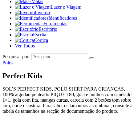
Malas
Lazer e Viagem
Inverno
Identificadores
Ferramentas
Escritório
Escrita
Cortiça
Ver Todos
Pesquisar por:
Polos
Perfect Kids
SOL’S PERFECT KIDS, POLO SHIRT PARA CRIANÇAS,
100% algodão penteado PIQUÉ 180, gola e punhos com canelado
1×1, gola com fita, mangas curtas, carcela com 2 botões tom sobre
tom, corte e costura. Para saber os tamanhos a combinar, consulte a
tabela de tamanhos na secção de documentação do produto.