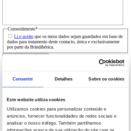
Consentimento
*
Li e aceito
que os meus dados sejam guardados em base de
dados para tratamento deste contacto, única e exclusivamente
por parte da Brindibérica.
Entrega prevista entre 5-6 dias úteis
Produtos Relacionados
Consentir
Detalhes
Sobre os cookies
Comprar
Este website utiliza cookies
Airline
Utilizamos cookies para personalizar conteúdo e
REF. BI-PS-92132
anúncios, fornecer funcionalidades de redes sociais e
analisar o nosso tráfego. Também partilhamos
desde
1.35
€
informações acerca da sua utilização do site com os