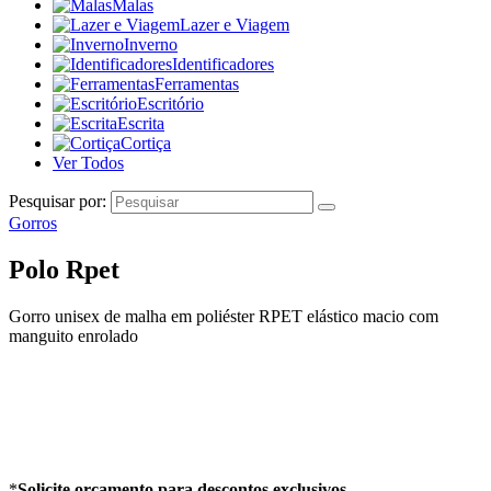
Malas
Lazer e Viagem
Inverno
Identificadores
Ferramentas
Escritório
Escrita
Cortiça
Ver Todos
Pesquisar por:
Gorros
Polo Rpet
Gorro unisex de malha em poliéster RPET elástico macio com
manguito enrolado
*
Solicite orçamento para descontos exclusivos