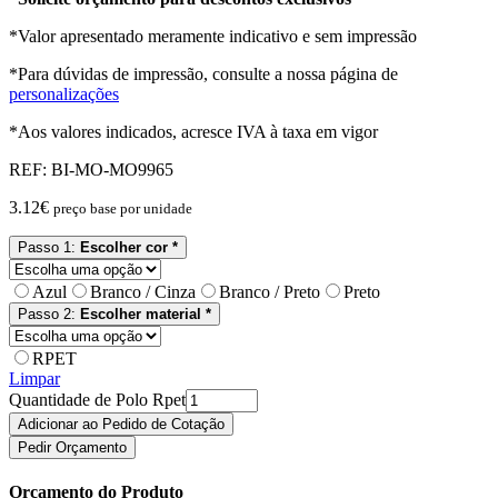
*Valor apresentado meramente indicativo e sem impressão
*Para dúvidas de impressão, consulte a nossa página de
personalizações
*Aos valores indicados, acresce IVA à taxa em vigor
REF:
BI-MO-MO9965
3.12
€
preço base por unidade
Passo 1:
Escolher cor *
Azul
Branco / Cinza
Branco / Preto
Preto
Passo 2:
Escolher material *
RPET
Limpar
Quantidade de Polo Rpet
Adicionar ao Pedido de Cotação
Pedir Orçamento
Orçamento do Produto