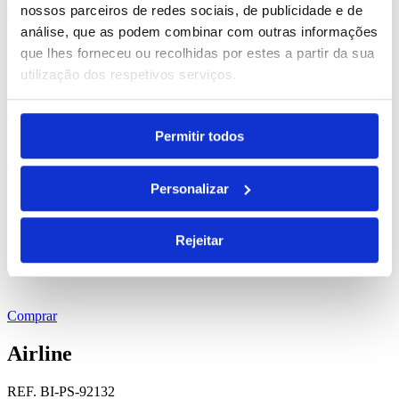
nossos parceiros de redes sociais, de publicidade e de
Comprar
análise, que as podem combinar com outras informações
Manolo
que lhes forneceu ou recolhidas por estes a partir da sua
utilização dos respetivos serviços.
REF. BI-PS-99427
desde
0.85
€
Permitir todos
Comprar
Personalizar
Jean
REF. BI-PS-99419
Rejeitar
desde
1.20
€
Comprar
Airline
REF. BI-PS-92132