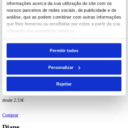
desde
1.00
€
informações acerca da sua utilização do site com os
nossos parceiros de redes sociais, de publicidade e de
análise, que as podem combinar com outras informações
Comprar
que lhes forneceu ou recolhidas por estes a partir da sua
Bortune
utilização dos respetivos serviços.
REF. BI-PS-99428
Permitir todos
desde
0.16
€
Comprar
Personalizar
Fontaine
Rejeitar
REF. BI-PS-98196
desde
2.53
€
Comprar
Diane