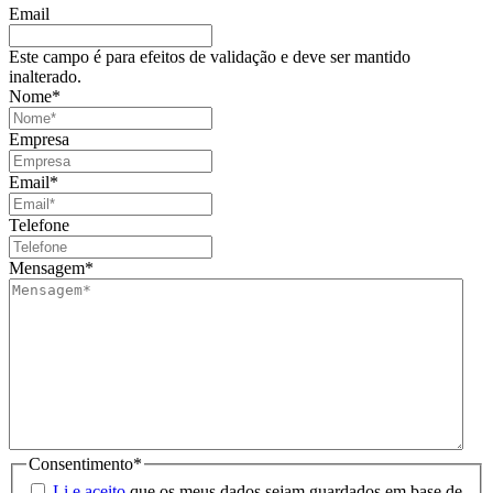
Email
Este campo é para efeitos de validação e deve ser mantido
inalterado.
Nome
*
Empresa
Email
*
Telefone
Mensagem
*
Consentimento
*
Li e aceito
que os meus dados sejam guardados em base de