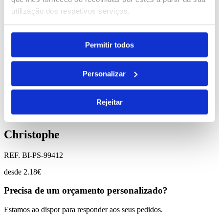
desde
0.40
€
utilização dos respetivos serviços.
Comprar
Permitir todos
Chilka
REF. BI-PS-99456
Personalizar
desde
1.08
€
Rejeitar
Comprar
Christophe
REF. BI-PS-99412
desde
2.18
€
Precisa de um orçamento personalizado?
Estamos ao dispor para responder aos seus pedidos.