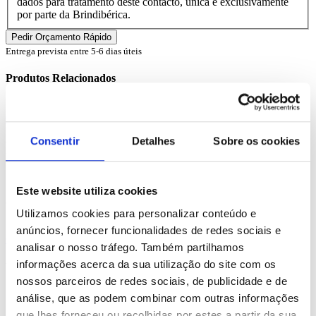
dados para tratamento deste contacto, única e exclusivamente
por parte da Brindibérica.
Entrega prevista entre 5-6 dias úteis
Produtos Relacionados
Comprar
Consentir
Detalhes
Sobre os cookies
Fontaine
REF. BI-PS-98196
Este website utiliza cookies
desde
2.53
€
Utilizamos cookies para personalizar conteúdo e
anúncios, fornecer funcionalidades de redes sociais e
Comprar
analisar o nosso tráfego. Também partilhamos
informações acerca da sua utilização do site com os
Harper
nossos parceiros de redes sociais, de publicidade e de
análise, que as podem combinar com outras informações
REF. BI-PS-94855
que lhes forneceu ou recolhidas por estes a partir da sua