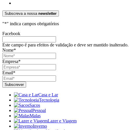
Subscreva a nossa
newsletter
"
*
" indica campos obrigatórios
Facebook
Este campo é para efeitos de validação e deve ser mantido inalterado.
Nome
*
Empresa
*
Email
*
Casa e Lar
Tecnologia
Sacos
Pessoal
Malas
Lazer e Viagem
Inverno