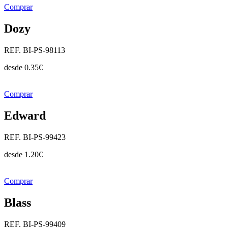
Comprar
Dozy
REF. BI-PS-98113
desde
0.35
€
Comprar
Edward
REF. BI-PS-99423
desde
1.20
€
Comprar
Blass
REF. BI-PS-99409