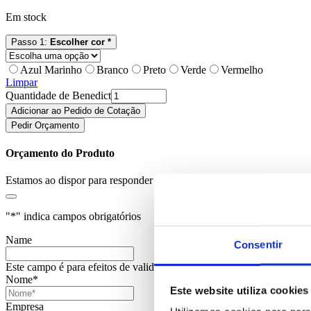
Em stock
Passo 1:
Escolher cor *
Azul Marinho
Branco
Preto
Verde
Vermelho
Limpar
Quantidade de Benedict
Adicionar ao Pedido de Cotação
Pedir Orçamento
Orçamento do Produto
Estamos ao dispor para responder aos seus pedidos.
"
*
" indica campos obrigatórios
Name
Consentir
Este campo é para efeitos de validação e deve ser mantido inalterado.
Nome
*
Este website utiliza cookies
Empresa