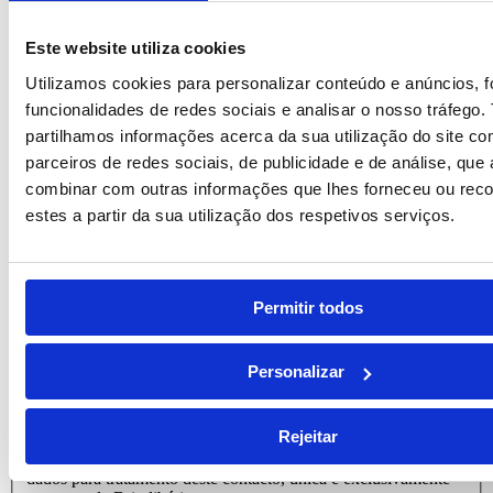
Este campo é para efeitos de validação e deve ser mantido
inalterado.
Este website utiliza cookies
Nome
*
Utilizamos cookies para personalizar conteúdo e anúncios, f
Empresa
funcionalidades de redes sociais e analisar o nosso tráfego
partilhamos informações acerca da sua utilização do site c
Email
*
parceiros de redes sociais, de publicidade e de análise, qu
combinar com outras informações que lhes forneceu ou reco
Telefone
estes a partir da sua utilização dos respetivos serviços.
Mensagem
*
Permitir todos
Personalizar
Consentimento
*
Rejeitar
Li e aceito
que os meus dados sejam guardados em base de
dados para tratamento deste contacto, única e exclusivamente