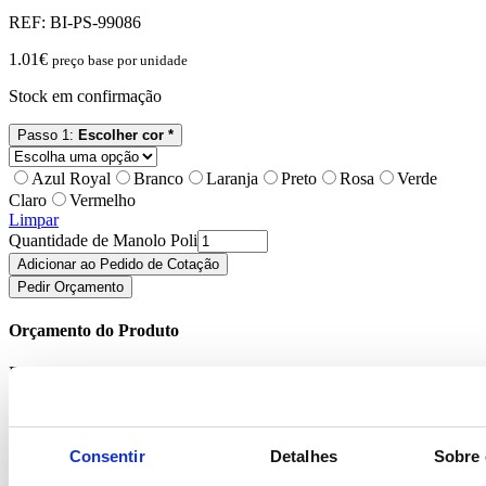
REF:
BI-PS-99086
1.01
€
preço base por unidade
Stock em confirmação
Passo 1:
Escolher cor *
Azul Royal
Branco
Laranja
Preto
Rosa
Verde
Claro
Vermelho
Limpar
Quantidade de Manolo Poli
Adicionar ao Pedido de Cotação
Pedir Orçamento
Orçamento do Produto
Estamos ao dispor para responder aos seus pedidos.
"
*
" indica campos obrigatórios
Consentir
Detalhes
Sobre 
Phone