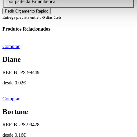
por parte da Brindibérica.
Entrega prevista entre 5-6 dias úteis
Produtos Relacionados
Comprar
Diane
REF. BI-PS-99449
desde
0.02
€
Comprar
Bortune
REF. BI-PS-99428
desde
0.16
€