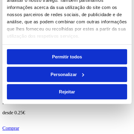
analisar o nosso tráfego. Também partilhamos
REF. BI-PS-98197
informações acerca da sua utilização do site com os
desde
3.94
€
nossos parceiros de redes sociais, de publicidade e de
análise, que as podem combinar com outras informações
Comprar
que lhes forneceu ou recolhidas por estes a partir da sua
utilização dos respetivos serviços.
Jean
REF. BI-PS-99419
Permitir todos
desde
1.20
€
Personalizar
Comprar
Findo
Rejeitar
REF. BI-PS-98124
desde
0.25
€
Comprar