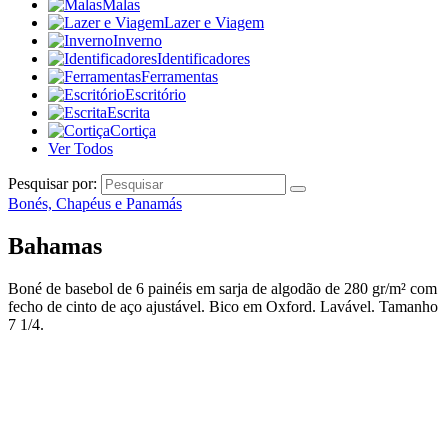
Malas
Lazer e Viagem
Inverno
Identificadores
Ferramentas
Escritório
Escrita
Cortiça
Ver Todos
Pesquisar por:
Bonés, Chapéus e Panamás
Bahamas
Boné de basebol de 6 painéis em sarja de algodão de 280 gr/m² com
fecho de cinto de aço ajustável. Bico em Oxford. Lavável. Tamanho
7 1/4.