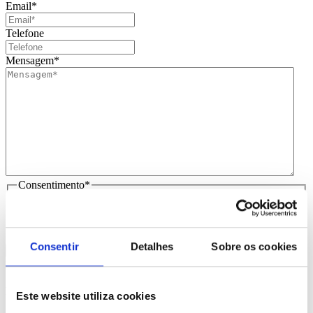
Email
*
Telefone
Mensagem
*
Consentimento
*
Li e aceito
que os meus dados sejam guardados em base de
dados para tratamento deste contacto, única e exclusivamente
por parte da Brindibérica.
Consentir
Detalhes
Sobre os cookies
Entrega prevista entre 5-6 dias úteis
Produtos Relacionados
Este website utiliza cookies