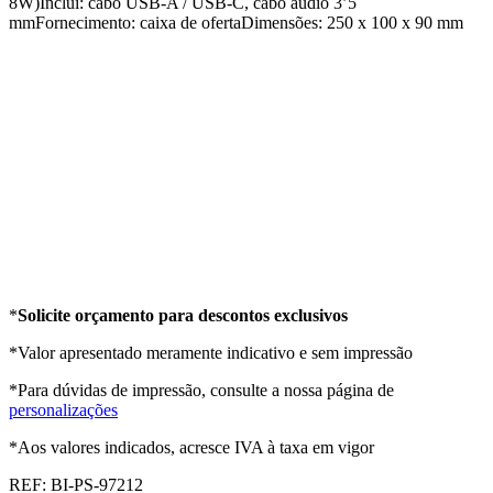
8W)Inclui: cabo USB-A / USB-C, cabo áudio 3’5
mmFornecimento: caixa de ofertaDimensões: 250 x 100 x 90 mm
*
Solicite orçamento para descontos exclusivos
*Valor apresentado meramente indicativo e sem impressão
*Para dúvidas de impressão, consulte a nossa página de
personalizações
*Aos valores indicados, acresce IVA à taxa em vigor
REF:
BI-PS-97212