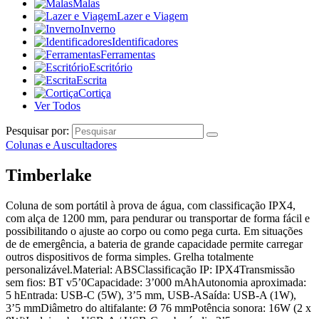
Malas
Lazer e Viagem
Inverno
Identificadores
Ferramentas
Escritório
Escrita
Cortiça
Ver Todos
Pesquisar por:
Colunas e Auscultadores
Timberlake
Coluna de som portátil à prova de água, com classificação IPX4,
com alça de 1200 mm, para pendurar ou transportar de forma fácil e
possibilitando o ajuste ao corpo ou como pega curta. Em situações
de de emergência, a bateria de grande capacidade permite carregar
outros dispositivos de forma simples. Grelha totalmente
personalizável.Material: ABSClassificação IP: IPX4Transmissão
sem fios: BT v5’0Capacidade: 3’000 mAhAutonomia aproximada:
5 hEntrada: USB-C (5W), 3’5 mm, USB-ASaída: USB-A (1W),
3’5 mmDiâmetro do altifalante: Ø 76 mmPotência sonora: 16W (2 x