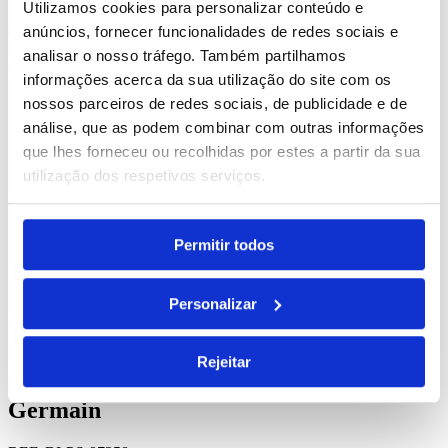
Utilizamos cookies para personalizar conteúdo e
Comprar
anúncios, fornecer funcionalidades de redes sociais e
analisar o nosso tráfego. Também partilhamos
Kandel
informações acerca da sua utilização do site com os
nossos parceiros de redes sociais, de publicidade e de
REF. BI-PS-97912
análise, que as podem combinar com outras informações
desde
15.14
€
que lhes forneceu ou recolhidas por estes a partir da sua
utilização dos respetivos serviços.
Comprar
Otto
Permitir todos
REF. BI-PS-97913
Personalizar
desde
5.86
€
Rejeitar
Comprar
Germain