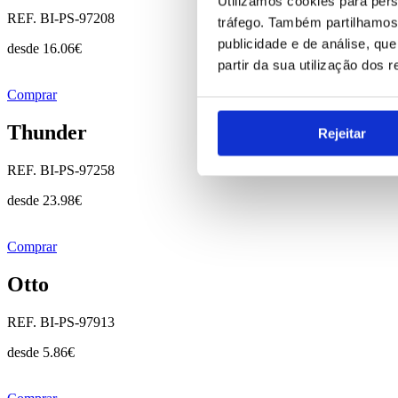
Utilizamos cookies para pers
REF. BI-PS-97208
tráfego. Também partilhamos 
publicidade e de análise, q
desde
16.06
€
partir da sua utilização dos 
Comprar
Thunder
Rejeitar
REF. BI-PS-97258
desde
23.98
€
Comprar
Otto
REF. BI-PS-97913
desde
5.86
€