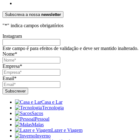
Subscreva a nossa
newsletter
"
*
" indica campos obrigatórios
Instagram
Este campo é para efeitos de validação e deve ser mantido inalterado.
Nome
*
Empresa
*
Email
*
Casa e Lar
Tecnologia
Sacos
Pessoal
Malas
Lazer e Viagem
Inverno