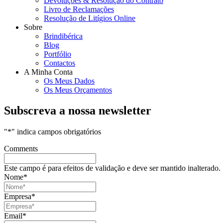
Devoluções & Resolução do Contrato
Livro de Reclamações
Resolução de Litígios Online
Sobre
Brindibérica
Blog
Portfólio
Contactos
A Minha Conta
Os Meus Dados
Os Meus Orçamentos
Subscreva a nossa newsletter
"
*
" indica campos obrigatórios
Comments
Este campo é para efeitos de validação e deve ser mantido inalterado.
Nome
*
Empresa
*
Email
*