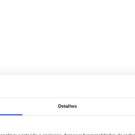
Detalhes
para tratamento deste contacto, única e exclusivamente por parte da B