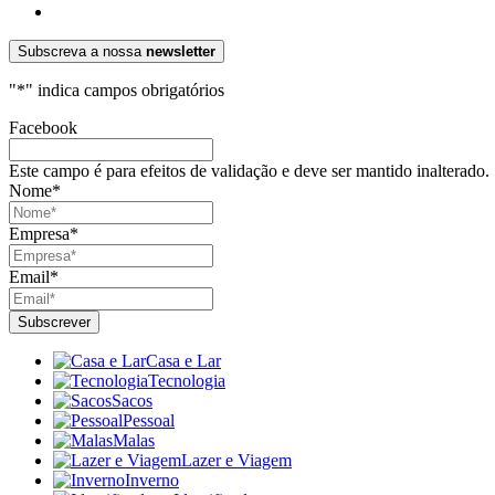
Subscreva a nossa
newsletter
"
*
" indica campos obrigatórios
Facebook
Este campo é para efeitos de validação e deve ser mantido inalterado.
Nome
*
Empresa
*
Email
*
Casa e Lar
Tecnologia
Sacos
Pessoal
Malas
Lazer e Viagem
Inverno