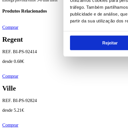
Utilizamos cookies para pers
Entrega prevista entre 5-6 dias úteis
tráfego. Também partilhamos 
Produtos Relacionados
publicidade e de análise, q
partir da sua utilização dos 
Comprar
Regent
Rejeitar
REF. BI-PS-92414
desde
0.68
€
Comprar
Ville
REF. BI-PS-92824
desde
5.21
€
Comprar