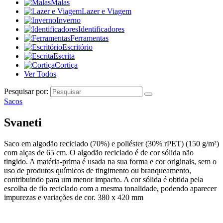
Malas
Lazer e Viagem
Inverno
Identificadores
Ferramentas
Escritório
Escrita
Cortiça
Ver Todos
Pesquisar por:
Sacos
Svaneti
Saco em algodão reciclado (70%) e poliéster (30% rPET) (150 g/m²)
com alças de 65 cm. O algodão reciclado é de cor sólida não
tingido. A matéria-prima é usada na sua forma e cor originais, sem o
uso de produtos químicos de tingimento ou branqueamento,
contribuindo para um menor impacto. A cor sólida é obtida pela
escolha de fio reciclado com a mesma tonalidade, podendo aparecer
impurezas e variações de cor. 380 x 420 mm