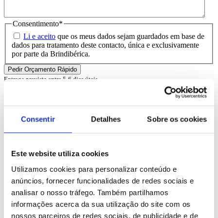
Consentimento
*
Li e aceito
que os meus dados sejam guardados em base de
dados para tratamento deste contacto, única e exclusivamente
por parte da Brindibérica.
Entrega prevista entre 5-6 dias úteis
Produtos Relacionados
Consentir
Detalhes
Sobre os cookies
Comprar
Romford
Este website utiliza cookies
REF. BI-PS-92913
Utilizamos cookies para personalizar conteúdo e
anúncios, fornecer funcionalidades de redes sociais e
desde
2.46
€
analisar o nosso tráfego. Também partilhamos
informações acerca da sua utilização do site com os
Comprar
nossos parceiros de redes sociais, de publicidade e de