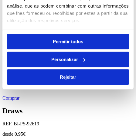
Carnaby
análise, que as podem combinar com outras informações
que lhes forneceu ou recolhidas por estes a partir da sua
REF. BI-PS-92910
utilização dos respetivos serviços.
desde
0.51
€
Permitir todos
Comprar
Bissaya
Personalizar
REF. BI-PS-92617
Rejeitar
desde
0.83
€
Comprar
Draws
REF. BI-PS-92619
desde
0.95
€