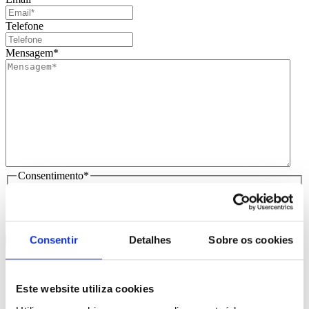
Telefone
Mensagem
*
Consentimento
*
Li e aceito
que os meus dados sejam guardados em base de
dados para tratamento deste contacto, única e exclusivamente
por parte da Brindibérica.
Consentir
Detalhes
Sobre os cookies
Entrega prevista entre 5-6 dias úteis
Produtos Relacionados
Este website utiliza cookies