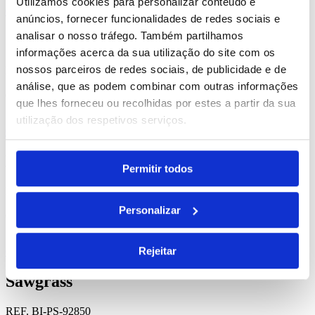
Utilizamos cookies para personalizar conteúdo e
Comprar
anúncios, fornecer funcionalidades de redes sociais e
analisar o nosso tráfego. Também partilhamos
Canary
informações acerca da sua utilização do site com os
nossos parceiros de redes sociais, de publicidade e de
REF. BI-PS-92839
análise, que as podem combinar com outras informações
desde
0.33
€
que lhes forneceu ou recolhidas por estes a partir da sua
utilização dos respetivos serviços.
Comprar
Notting
Permitir todos
REF. BI-PS-92895
Personalizar
desde
0.32
€
Rejeitar
Comprar
Sawgrass
REF. BI-PS-92850