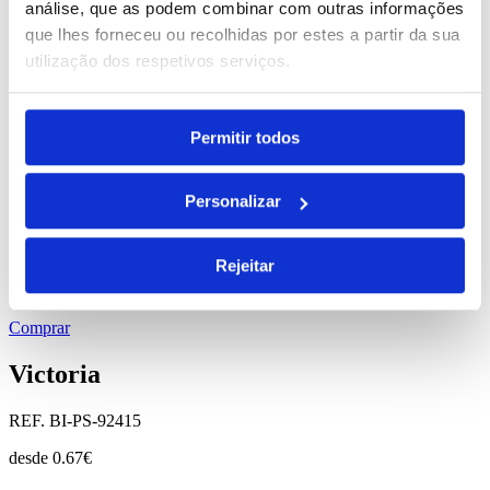
Monco
análise, que as podem combinar com outras informações
que lhes forneceu ou recolhidas por estes a partir da sua
REF. BI-PS-92836
utilização dos respetivos serviços.
desde
0.84
€
Permitir todos
Comprar
Boxp
Personalizar
REF. BI-PS-92904
Rejeitar
desde
0.39
€
Comprar
Victoria
REF. BI-PS-92415
desde
0.67
€