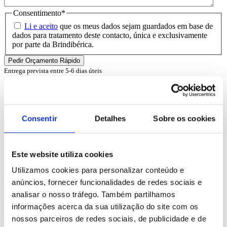
Consentimento
*
Li e aceito
que os meus dados sejam guardados em base de
dados para tratamento deste contacto, única e exclusivamente
por parte da Brindibérica.
Entrega prevista entre 5-6 dias úteis
Produtos Relacionados
Consentir
Detalhes
Sobre os cookies
Comprar
Canary
Este website utiliza cookies
REF. BI-PS-92839
Utilizamos cookies para personalizar conteúdo e
desde
0.33
€
anúncios, fornecer funcionalidades de redes sociais e
analisar o nosso tráfego. Também partilhamos
Comprar
informações acerca da sua utilização do site com os
nossos parceiros de redes sociais, de publicidade e de