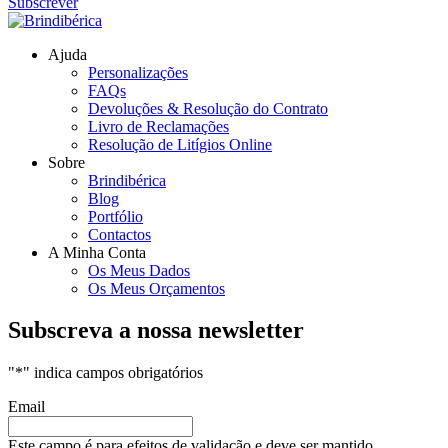
Subscrever
Ajuda
Personalizações
FAQs
Devoluções & Resolução do Contrato
Livro de Reclamações
Resolução de Litígios Online
Sobre
Brindibérica
Blog
Portfólio
Contactos
A Minha Conta
Os Meus Dados
Os Meus Orçamentos
Subscreva a nossa newsletter
"
*
" indica campos obrigatórios
Email
Este campo é para efeitos de validação e deve ser mantido