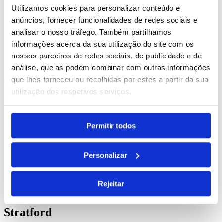
Utilizamos cookies para personalizar conteúdo e
anúncios, fornecer funcionalidades de redes sociais e
Comprar
analisar o nosso tráfego. Também partilhamos
Monco
informações acerca da sua utilização do site com os
nossos parceiros de redes sociais, de publicidade e de
REF. BI-PS-92836
análise, que as podem combinar com outras informações
que lhes forneceu ou recolhidas por estes a partir da sua
desde
0.84
€
utilização dos respetivos serviços.
Comprar
Carnaby
Permitir todos
REF. BI-PS-92910
Personalizar
desde
0.51
€
Rejeitar
Comprar
Stratford