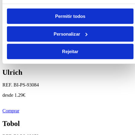
Comprar
Permitir todos
Bachmann
REF. BI-PS-93171
Personalizar
desde
1.97
€
Rejeitar
Comprar
Ulrich
REF. BI-PS-93084
desde
1.29
€
Comprar
Tobol