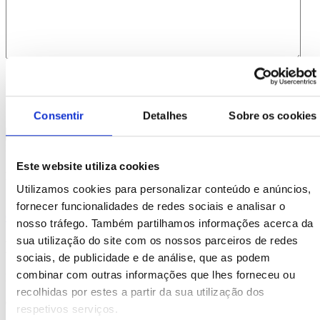
Consentimento
*
Li e aceito
que os meus dados sejam guardados em base de
dados para tratamento deste contacto, única e exclusivamente
por parte da Brindibérica.
Consentir
Detalhes
Sobre os cookies
Entrega prevista entre 5-6 dias úteis
Este website utiliza cookies
Produtos Relacionados
Utilizamos cookies para personalizar conteúdo e anúncios,
fornecer funcionalidades de redes sociais e analisar o
Comprar
nosso tráfego. Também partilhamos informações acerca da
sua utilização do site com os nossos parceiros de redes
Homier
sociais, de publicidade e de análise, que as podem
combinar com outras informações que lhes forneceu ou
REF. BI-PS-93167
recolhidas por estes a partir da sua utilização dos
desde
0.49
€
respetivos serviços.