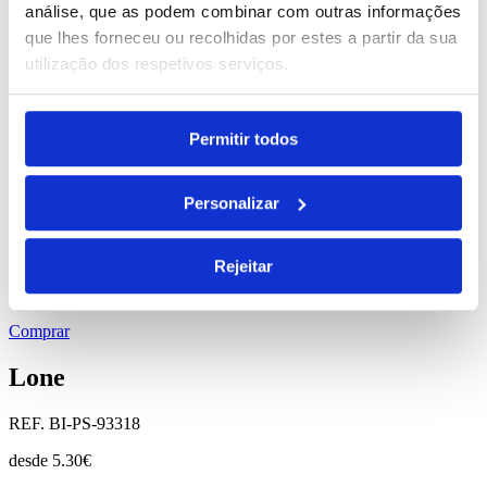
Reeves
análise, que as podem combinar com outras informações
que lhes forneceu ou recolhidas por estes a partir da sua
REF. BI-PS-93307
utilização dos respetivos serviços.
desde
2.64
€
Permitir todos
Comprar
Homier
Personalizar
REF. BI-PS-93167
Rejeitar
desde
0.49
€
Comprar
Lone
REF. BI-PS-93318
desde
5.30
€