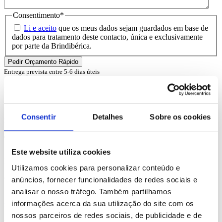
Consentimento
*
Li e aceito
que os meus dados sejam guardados em base de
dados para tratamento deste contacto, única e exclusivamente
por parte da Brindibérica.
Entrega prevista entre 5-6 dias úteis
Produtos Relacionados
Consentir
Detalhes
Sobre os cookies
Comprar
Tobol
Este website utiliza cookies
REF. BI-PS-92853
Utilizamos cookies para personalizar conteúdo e
desde
0.24
€
anúncios, fornecer funcionalidades de redes sociais e
analisar o nosso tráfego. Também partilhamos
informações acerca da sua utilização do site com os
Comprar
nossos parceiros de redes sociais, de publicidade e de