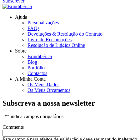
Subscrever
Ajuda
Personalizações
FAQs
Devoluções & Resolução do Contrato
Livro de Reclamações
Resolução de Litígios Online
Sobre
Brindibérica
Blog
Portfólio
Contactos
A Minha Conta
Os Meus Dados
Os Meus Orçamentos
Subscreva a nossa newsletter
"
*
" indica campos obrigatórios
Comments
Este campo é para efeitos de validação e deve ser mantido inalterado.