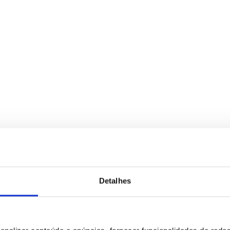
para tratamento deste contacto, única e exclusivamente por parte da B
Detalhes