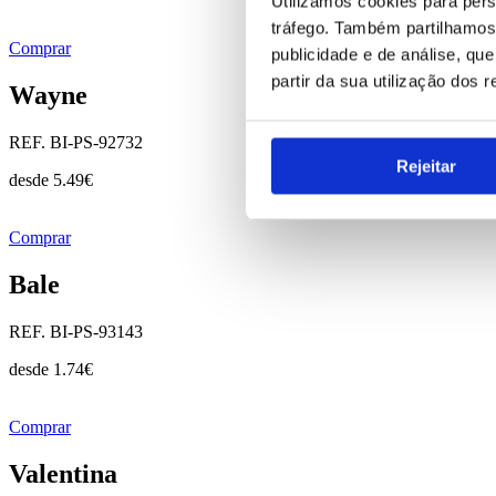
Utilizamos cookies para pers
tráfego. Também partilhamos 
Comprar
publicidade e de análise, q
partir da sua utilização dos 
Wayne
REF. BI-PS-92732
Rejeitar
desde
5.49
€
Comprar
Bale
REF. BI-PS-93143
desde
1.74
€
Comprar
Valentina