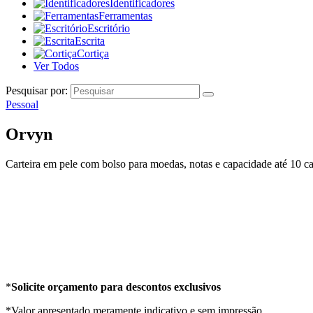
Identificadores
Ferramentas
Escritório
Escrita
Cortiça
Ver Todos
Pesquisar por:
Pessoal
Orvyn
Carteira em pele com bolso para moedas, notas e capacidade até 10 c
*
Solicite orçamento para descontos exclusivos
*Valor apresentado meramente indicativo e sem impressão