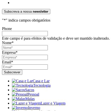
Subscreva a nossa
newsletter
"
*
" indica campos obrigatórios
Phone
Este campo é para efeitos de validação e deve ser mantido inalterado.
Nome
*
Empresa
*
Email
*
Casa e Lar
Tecnologia
Sacos
Pessoal
Malas
Lazer e Viagem
Inverno