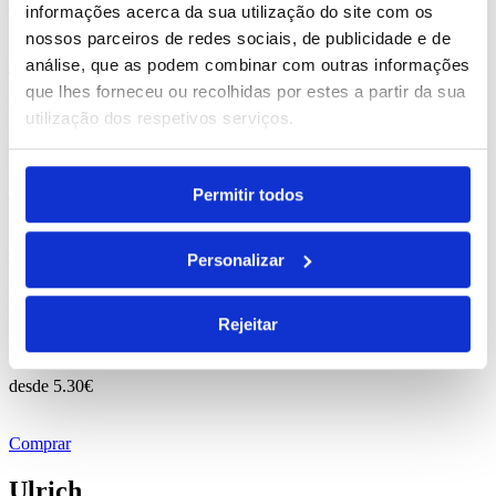
desde
1.97
€
informações acerca da sua utilização do site com os
nossos parceiros de redes sociais, de publicidade e de
análise, que as podem combinar com outras informações
Comprar
que lhes forneceu ou recolhidas por estes a partir da sua
Homier
utilização dos respetivos serviços.
REF. BI-PS-93167
Permitir todos
desde
0.49
€
Comprar
Personalizar
Lone
Rejeitar
REF. BI-PS-93318
desde
5.30
€
Comprar
Ulrich