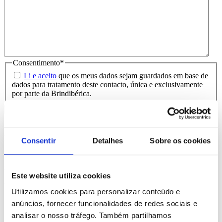
Consentimento
*
Li e aceito
que os meus dados sejam guardados em base de
dados para tratamento deste contacto, única e exclusivamente
por parte da Brindibérica.
Entrega prevista entre 5-6 dias úteis
Produtos Relacionados
Consentir
Detalhes
Sobre os cookies
Comprar
Este website utiliza cookies
Bachmann
Utilizamos cookies para personalizar conteúdo e
anúncios, fornecer funcionalidades de redes sociais e
REF. BI-PS-93171
analisar o nosso tráfego. Também partilhamos