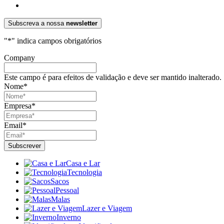
Subscreva a nossa
newsletter
"
*
" indica campos obrigatórios
Company
Este campo é para efeitos de validação e deve ser mantido inalterado.
Nome
*
Empresa
*
Email
*
Casa e Lar
Tecnologia
Sacos
Pessoal
Malas
Lazer e Viagem
Inverno