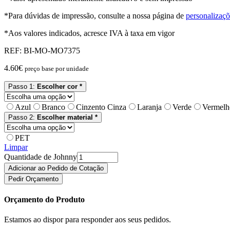
*Para dúvidas de impressão, consulte a nossa página de
personalizaçõ
*Aos valores indicados, acresce IVA à taxa em vigor
REF:
BI-MO-MO7375
4.60
€
preço base por unidade
Passo 1:
Escolher cor *
Azul
Branco
Cinzento Cinza
Laranja
Verde
Vermelh
Passo 2:
Escolher material *
PET
Limpar
Quantidade de Johnny
Adicionar ao Pedido de Cotação
Pedir Orçamento
Orçamento do Produto
Estamos ao dispor para responder aos seus pedidos.