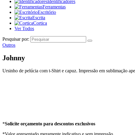
Identificadores
Ferramentas
Escritório
Escrita
Cortiça
Ver Todos
Pesquisar por:
Outros
Johnny
Ursinho de pelúcia com t-Shirt e capuz. Impressão em sublimação apen
*
Solicite orçamento para descontos exclusivos
*Valor apresentado meramente indicativo e sem impressão