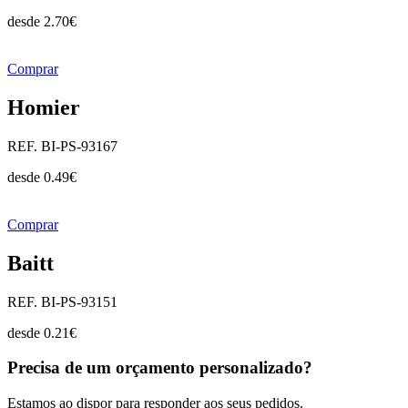
desde
2.70
€
Comprar
Homier
REF. BI-PS-93167
desde
0.49
€
Comprar
Baitt
REF. BI-PS-93151
desde
0.21
€
Precisa de um orçamento personalizado?
Estamos ao dispor para responder aos seus pedidos.