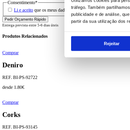
Utilizamos cookies para pers
Consentimento
*
tráfego. Também partilhamos 
Li e aceito
que os meus dados sejam guardados em base de dados 
publicidade e de análise, q
partir da sua utilização dos 
Entrega prevista entre 5-6 dias úteis
Produtos Relacionados
Rejeitar
Comprar
Deniro
REF. BI-PS-92722
desde
1.80
€
Comprar
Corks
REF. BI-PS-93145