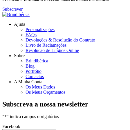
Subscrever
Ajuda
Personalizações
FAQs
Devoluções & Resolução do Contrato
Livro de Reclamações
Resolução de Litígios Online
Sobre
Brindibérica
Blog
Portfólio
Contactos
A Minha Conta
Os Meus Dados
Os Meus Orçamentos
Subscreva a nossa newsletter
"
*
" indica campos obrigatórios
Facebook