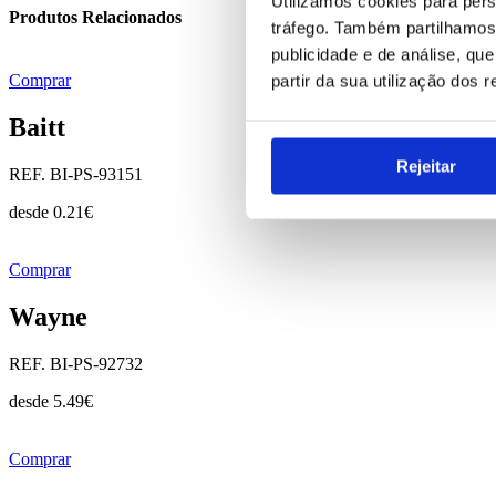
Utilizamos cookies para pers
Produtos Relacionados
tráfego. Também partilhamos 
publicidade e de análise, q
Comprar
partir da sua utilização dos 
Baitt
Rejeitar
REF. BI-PS-93151
desde
0.21
€
Comprar
Wayne
REF. BI-PS-92732
desde
5.49
€
Comprar