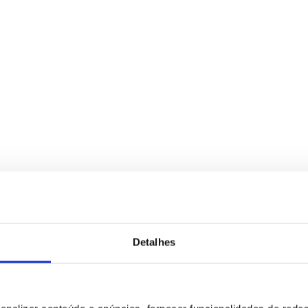
Detalhes
para tratamento deste contacto, única e exclusivamente por parte da B