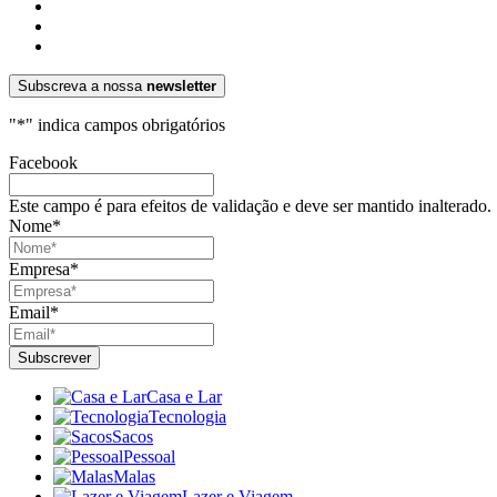
Subscreva a nossa
newsletter
"
*
" indica campos obrigatórios
Facebook
Este campo é para efeitos de validação e deve ser mantido inalterado.
Nome
*
Empresa
*
Email
*
Casa e Lar
Tecnologia
Sacos
Pessoal
Malas
Lazer e Viagem