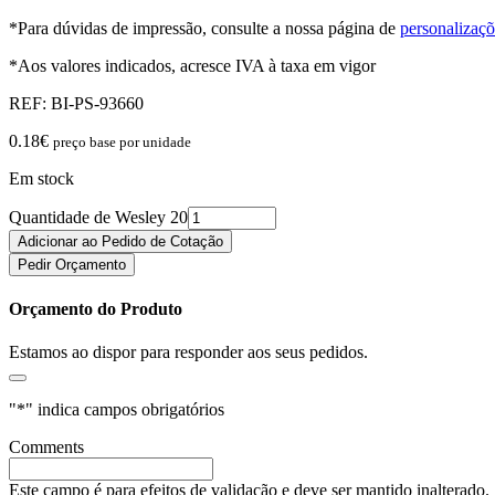
*Para dúvidas de impressão, consulte a nossa página de
personalizaçõ
*Aos valores indicados, acresce IVA à taxa em vigor
REF:
BI-PS-93660
0.18
€
preço base por unidade
Em stock
Quantidade de Wesley 20
Adicionar ao Pedido de Cotação
Pedir Orçamento
Orçamento do Produto
Estamos ao dispor para responder aos seus pedidos.
"
*
" indica campos obrigatórios
Comments
Este campo é para efeitos de validação e deve ser mantido inalterado.