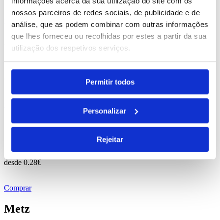
informações acerca da sua utilização do site com os
nossos parceiros de redes sociais, de publicidade e de
Comprar
análise, que as podem combinar com outras informações
que lhes forneceu ou recolhidas por estes a partir da sua
Doodle
utilização dos respetivos serviços.
REF. BI-PS-91756
desde
2.53
€
Permitir todos
Comprar
Personalizar
Citadel
Rejeitar
REF. BI-PS-92871
desde
0.28
€
Comprar
Metz