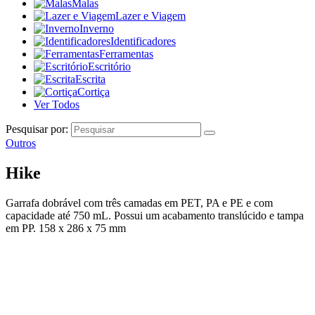
Malas
Lazer e Viagem
Inverno
Identificadores
Ferramentas
Escritório
Escrita
Cortiça
Ver Todos
Pesquisar por:
Outros
Hike
Garrafa dobrável com três camadas em PET, PA e PE e com
capacidade até 750 mL. Possui um acabamento translúcido e tampa
em PP. 158 x 286 x 75 mm