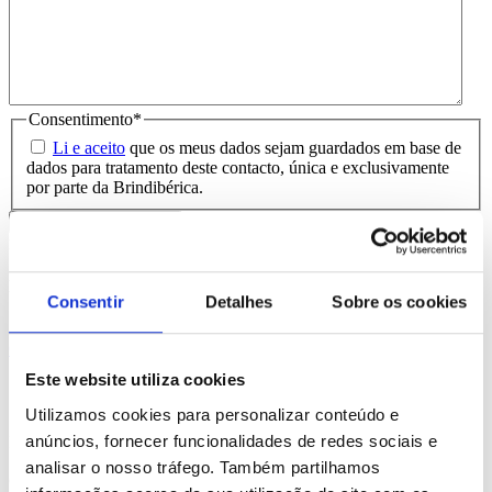
Consentimento
*
Li e aceito
que os meus dados sejam guardados em base de
dados para tratamento deste contacto, única e exclusivamente
por parte da Brindibérica.
Entrega prevista entre 5-6 dias úteis
Produtos Relacionados
Consentir
Detalhes
Sobre os cookies
Comprar
Este website utiliza cookies
Graphs Laptop
Utilizamos cookies para personalizar conteúdo e
anúncios, fornecer funcionalidades de redes sociais e
REF. BI-PS-92286
analisar o nosso tráfego. Também partilhamos
desde
13.93
€