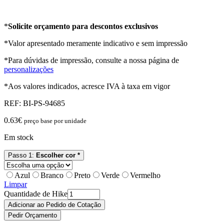
*
Solicite orçamento para descontos exclusivos
*Valor apresentado meramente indicativo e sem impressão
*Para dúvidas de impressão, consulte a nossa página de
personalizações
*Aos valores indicados, acresce IVA à taxa em vigor
REF:
BI-PS-94685
0.63
€
preço base por unidade
Em stock
Passo 1:
Escolher cor *
Azul
Branco
Preto
Verde
Vermelho
Limpar
Quantidade de Hike
Adicionar ao Pedido de Cotação
Pedir Orçamento