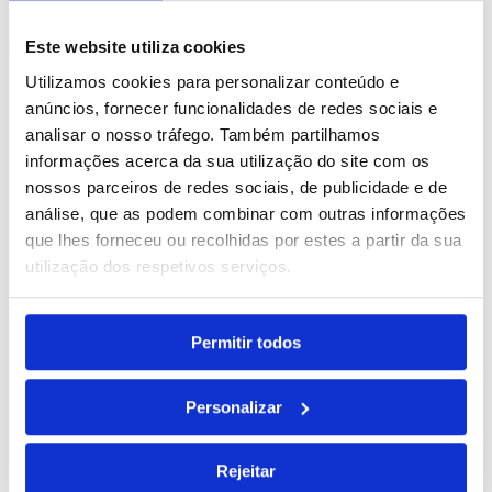
por parte da Brindibérica.
Este website utiliza cookies
Entrega prevista entre 5-6 dias úteis
Utilizamos cookies para personalizar conteúdo e
anúncios, fornecer funcionalidades de redes sociais e
Produtos Relacionados
analisar o nosso tráfego. Também partilhamos
informações acerca da sua utilização do site com os
Comprar
nossos parceiros de redes sociais, de publicidade e de
análise, que as podem combinar com outras informações
Parrot
que lhes forneceu ou recolhidas por estes a partir da sua
utilização dos respetivos serviços.
REF. BI-PS-91940
desde
0.49
€
Permitir todos
Comprar
Citadel
Personalizar
REF. BI-PS-92871
Rejeitar