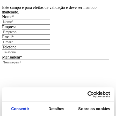
Este campo é para efeitos de validação e deve ser mantido
inalterado.
Nome
*
Empresa
Email
*
Telefone
Mensagem
*
Consentimento
*
Consentir
Detalhes
Sobre os cookies
Li e aceito
que os meus dados sejam guardados em base de
dados para tratamento deste contacto, única e exclusivamente