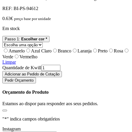
REF:
BI-PS-94612
0.63
€
preço base por unidade
Em stock
Passo 1:
Escolher cor *
Amarelo
Azul Claro
Branco
Laranja
Preto
Rosa
Verde
Vermelho
Limpar
Quantidade de Kwill
Adicionar ao Pedido de Cotação
Pedir Orçamento
Orçamento do Produto
Estamos ao dispor para responder aos seus pedidos.
"
*
" indica campos obrigatórios
Instagram