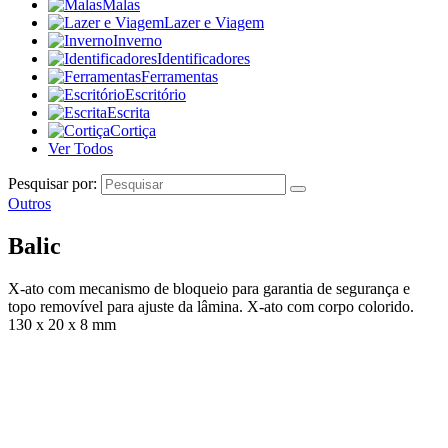
Malas
Lazer e Viagem
Inverno
Identificadores
Ferramentas
Escritório
Escrita
Cortiça
Ver Todos
Pesquisar por:
Outros
Balic
X-ato com mecanismo de bloqueio para garantia de segurança e
topo removível para ajuste da lâmina. X-ato com corpo colorido.
130 x 20 x 8 mm