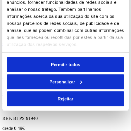
anúncios, fornecer funcionalidades de redes sociais e
Santana
analisar o nosso tráfego. Também partilhamos
informações acerca da sua utilização do site com os
REF. BI-PS-92266
nossos parceiros de redes sociais, de publicidade e de
desde
12.31
€
análise, que as podem combinar com outras informações
que lhes forneceu ou recolhidas por estes a partir da sua
Comprar
utilização dos respetivos serviços.
Avery
Permitir todos
REF. BI-PS-92352
desde
3.39
€
Personalizar
Comprar
Rejeitar
Parrot
REF. BI-PS-91940
desde
0.49
€