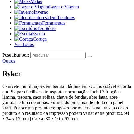
Malas
Lazer e Viagem
Inverno
Identificadores
Ferramentas
Escritório
Escrita
Cortiça
Ver Todos
Pesquisar por:
Outros
Ryker
Canivete multifunções em bambu, lâmina em aço inoxidável e corda
em PU para facilitar o transporte e arrumação. Inclui 7 funções:
lâmina, tesoura, saca-rolhas, chave de fendas, abre-latas, abre-
garrafas e lima de unhas. Fornecido em caixa de oferta em papel
kraft. Por ser um produto composto por materiais naturais, a cor do
produto e o resultado da impressão podem variar entre produtos. 94
x 24 x 15 mm | Caixa: 30 x 20 x 95 mm