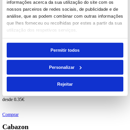
desde
0.79
€
informações acerca da sua utilização do site com os
nossos parceiros de redes sociais, de publicidade e de
Comprar
análise, que as podem combinar com outras informações
que lhes forneceu ou recolhidas por estes a partir da sua
Avery
utilização dos respetivos serviços.
REF. BI-PS-92352
desde
3.39
€
Permitir todos
Comprar
Personalizar
Coloured
Rejeitar
REF. BI-PS-91747
desde
0.35
€
Comprar
Cabazon