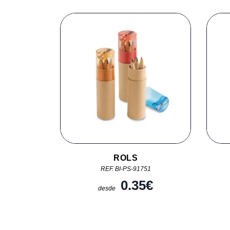
ROLS
REF. BI-PS-91751
0.35
€
desde