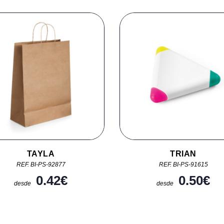
TAYLA
TRIAN
REF. BI-PS-92877
REF. BI-PS-91615
0.42
€
0.50
€
desde
desde