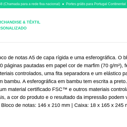
8 (Chamada para a rede fixa nacional)
Portes grátis para Portugal Continental
CHANDISE & TÊXTIL
RSONALIZADO
o de notas A5 de capa rígida e uma esferográfica. O bl
 páginas pautadas em papel cor de marfim (70 g/m²), f
eriais controlados, uma fita separadora e um elástico p
em bambu. A esferográfica em bambu tem escrita a preto
e um material certificado FSC™ e outros materiais contro
is, a cor do produto e o resultado da impressão podem v
| Bloco de notas: 146 x 210 mm | Caixa: 18 x 165 x 245