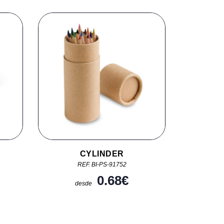
CYLINDER
REF. BI-PS-91752
0.68
€
desde