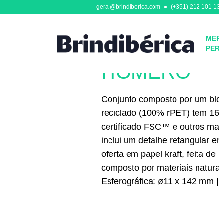
geral@brindiberica.com
(+351) 212 101 13
MER
PE
Outros
HOMERO
Conjunto composto por um bloc
reciclado (100% rPET) tem 160
certificado FSC™ e outros mat
inclui um detalhe retangular 
oferta em papel kraft, feita d
composto por materiais natura
Esferográfica: ø11 x 142 mm 