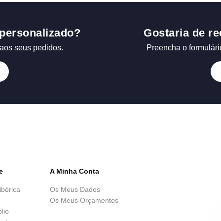
personalizado?
Gostaria de re
aos seus pedidos.
Preencha o formulári
e
A Minha Conta
ibérica
Os Meus Dados
Os Meus Orçamentos
ólio