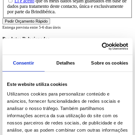
Li e aceito
que os meus dados sejam guardados em base de
dados para tratamento deste contacto, única e exclusivamente
por parte da Brindibérica.
Entrega prevista entre 5-6 dias úteis
Produtos Relacionados
Comprar
Consentir
Detalhes
Sobre os cookies
Heiden
REF. BI-PS-99078
Este website utiliza cookies
desde
13.93
€
Utilizamos cookies para personalizar conteúdo e
anúncios, fornecer funcionalidades de redes sociais e
Comprar
analisar o nosso tráfego. Também partilhamos
informações acerca da sua utilização do site com os
Smooth
nossos parceiros de redes sociais, de publicidade e de
análise, que as podem combinar com outras informações
REF. BI-PS-99044