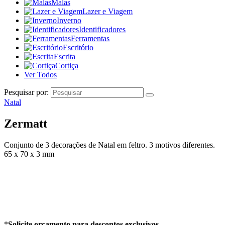
Malas
Lazer e Viagem
Inverno
Identificadores
Ferramentas
Escritório
Escrita
Cortiça
Ver Todos
Pesquisar por:
Natal
Zermatt
Conjunto de 3 decorações de Natal em feltro. 3 motivos diferentes.
65 x 70 x 3 mm
*
Solicite orçamento para descontos exclusivos