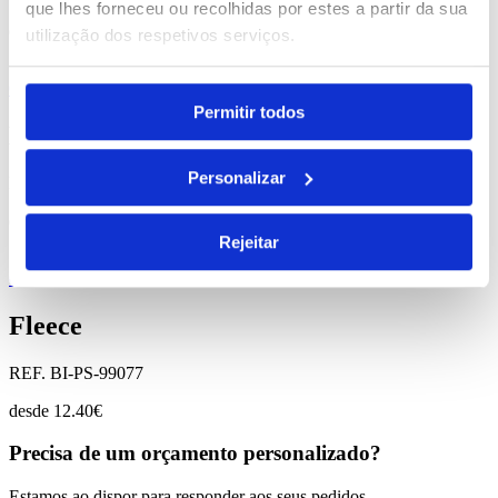
que lhes forneceu ou recolhidas por estes a partir da sua
desde
27.01
€
utilização dos respetivos serviços.
Comprar
Permitir todos
Dario
Personalizar
REF. BI-PS-99323
desde
0.52
€
Rejeitar
Comprar
Fleece
REF. BI-PS-99077
desde
12.40
€
Precisa de um orçamento personalizado?
Estamos ao dispor para responder aos seus pedidos.