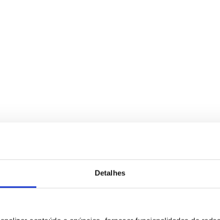
Detalhes
para tratamento deste contacto, única e exclusivamente por parte da B