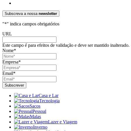
Subscreva a nossa
newsletter
"
*
" indica campos obrigatórios
URL
Este campo é para efeitos de validação e deve ser mantido inalterado.
Nome
*
Empresa
*
Email
*
Casa e Lar
Tecnologia
Sacos
Pessoal
Malas
Lazer e Viagem
Inverno