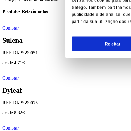
Utilizamos cookies para pers
Entrega prevista entre 5-6 dias úteis
tráfego. Também partilhamos 
Produtos Relacionados
publicidade e de análise, q
partir da sua utilização dos 
Comprar
Sulena
Rejeitar
REF. BI-PS-99051
desde
4.71
€
Comprar
Dyleaf
REF. BI-PS-99075
desde
8.82
€
Comprar